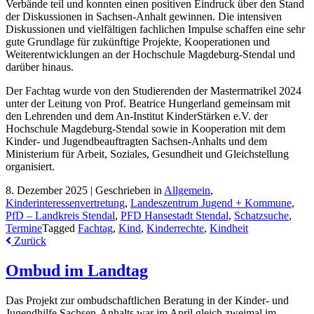
Verbände teil und konnten einen positiven Eindruck über den Stand
der Diskussionen in Sachsen-Anhalt gewinnen. Die intensiven
Diskussionen und vielfältigen fachlichen Impulse schaffen eine sehr
gute Grundlage für zukünftige Projekte, Kooperationen und
Weiterentwicklungen an der Hochschule Magdeburg-Stendal und
darüber hinaus.
Der Fachtag wurde von den Studierenden der Mastermatrikel 2024
unter der Leitung von Prof. Beatrice Hungerland gemeinsam mit
den Lehrenden und dem An-Institut KinderStärken e.V. der
Hochschule Magdeburg-Stendal sowie in Kooperation mit dem
Kinder- und Jugendbeauftragten Sachsen-Anhalts und dem
Ministerium für Arbeit, Soziales, Gesundheit und Gleichstellung
organisiert.
8. Dezember 2025 |
Geschrieben in
Allgemein
,
Kinderinteressenvertretung
,
Landeszentrum Jugend + Kommune
,
PfD – Landkreis Stendal
,
PFD Hansestadt Stendal
,
Schatzsuche
,
Termine
Tagged
Fachtag
,
Kind
,
Kinderrechte
,
Kindheit
Zurück
Ombud im Landtag
Das Projekt zur ombudschaftlichen Beratung in der Kinder- und
Jugendhilfe Sachsen-Anhalts war im April gleich zweimal im