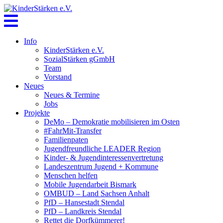
Skip
to
content
Info
KinderStärken e.V.
SozialStärken gGmbH
Team
Vorstand
Neues
Neues & Termine
Jobs
Projekte
DeMo – Demokratie mobilisieren im Osten
#FahrMit-Transfer
Familienpaten
Jugendfreundliche LEADER Region
Kinder- & Jugendinteressenvertretung
Landeszentrum Jugend + Kommune
Menschen helfen
Mobile Jugendarbeit Bismark
OMBUD – Land Sachsen Anhalt
PfD – Hansestadt Stendal
PfD – Landkreis Stendal
Rettet die Dorfkümmerer!