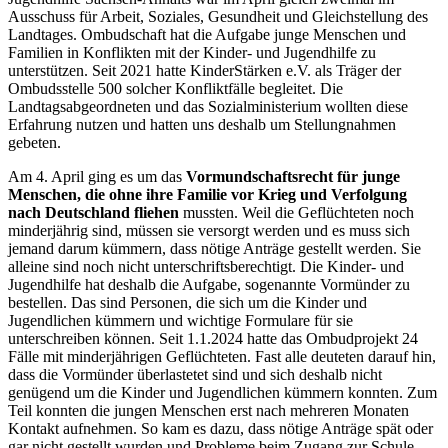
Ausschuss für Arbeit, Soziales, Gesundheit und Gleichstellung des
Landtages. Ombudschaft hat die Aufgabe junge Menschen und
Familien in Konflikten mit der Kinder- und Jugendhilfe zu
unterstützen. Seit 2021 hatte KinderStärken e.V. als Träger der
Ombudsstelle 500 solcher Konfliktfälle begleitet. Die
Landtagsabgeordneten und das Sozialministerium wollten diese
Erfahrung nutzen und hatten uns deshalb um Stellungnahmen
gebeten.
Am 4. April ging es um das
Vormundschaftsrecht für junge
Menschen, die ohne ihre Familie vor Krieg und Verfolgung
nach Deutschland fliehen
mussten. Weil die Geflüchteten noch
minderjährig sind, müssen sie versorgt werden und es muss sich
jemand darum kümmern, dass nötige Anträge gestellt werden. Sie
alleine sind noch nicht unterschriftsberechtigt. Die Kinder- und
Jugendhilfe hat deshalb die Aufgabe, sogenannte Vormünder zu
bestellen. Das sind Personen, die sich um die Kinder und
Jugendlichen kümmern und wichtige Formulare für sie
unterschreiben können. Seit 1.1.2024 hatte das Ombudprojekt 24
Fälle mit minderjährigen Geflüchteten. Fast alle deuteten darauf hin,
dass die Vormünder überlastetet sind und sich deshalb nicht
genügend um die Kinder und Jugendlichen kümmern konnten. Zum
Teil konnten die jungen Menschen erst nach mehreren Monaten
Kontakt aufnehmen. So kam es dazu, dass nötige Anträge spät oder
gar nicht gestellt wurden und Probleme beim Zugang zur Schule,