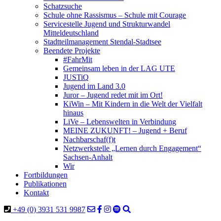
Schatzsuche
Schule ohne Rassismus – Schule mit Courage
Servicestelle Jugend und Strukturwandel
Mitteldeutschland
Stadtteilmanagement Stendal-Stadtsee
Beendete Projekte
#FahrMit
Gemeinsam leben in der LAG UTE
JUSTiQ
Jugend im Land 3.0
Juror – Jugend redet mit im Ort!
KiWin – Mit Kindern in die Welt der Vielfalt
hinaus
LiVe – Lebenswelten in Verbindung
MEINE ZUKUNFT! – Jugend + Beruf
Nachbarschaf(f)t
Netzwerkstelle „Lernen durch Engagement“
Sachsen-Anhalt
Wir
Fortbildungen
Publikationen
Kontakt
+49 (0) 3931 531 9987