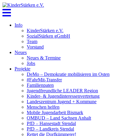
Skip
to
content
Info
KinderStärken e.V.
SozialStärken gGmbH
Team
Vorstand
Neues
Neues & Termine
Jobs
Projekte
DeMo – Demokratie mobilisieren im Osten
#FahrMit-Transfer
Familienpaten
Jugendfreundliche LEADER Region
Kinder- & Jugendinteressenvertretung
Landeszentrum Jugend + Kommune
Menschen helfen
Mobile Jugendarbeit Bismark
OMBUD – Land Sachsen Anhalt
PfD – Hansestadt Stendal
PfD – Landkreis Stendal
Rettet die Dorfkümmerer!