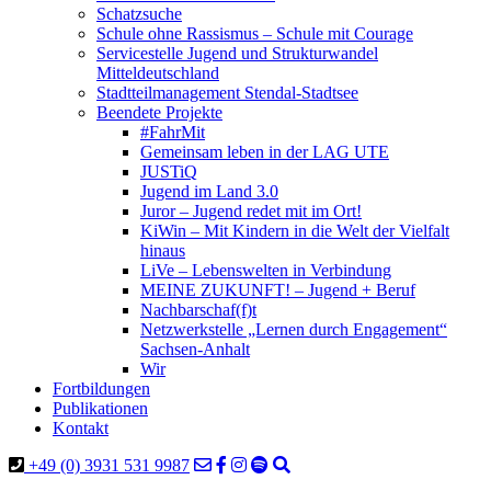
Schatzsuche
Schule ohne Rassismus – Schule mit Courage
Servicestelle Jugend und Strukturwandel
Mitteldeutschland
Stadtteilmanagement Stendal-Stadtsee
Beendete Projekte
#FahrMit
Gemeinsam leben in der LAG UTE
JUSTiQ
Jugend im Land 3.0
Juror – Jugend redet mit im Ort!
KiWin – Mit Kindern in die Welt der Vielfalt
hinaus
LiVe – Lebenswelten in Verbindung
MEINE ZUKUNFT! – Jugend + Beruf
Nachbarschaf(f)t
Netzwerkstelle „Lernen durch Engagement“
Sachsen-Anhalt
Wir
Fortbildungen
Publikationen
Kontakt
+49 (0) 3931 531 9987