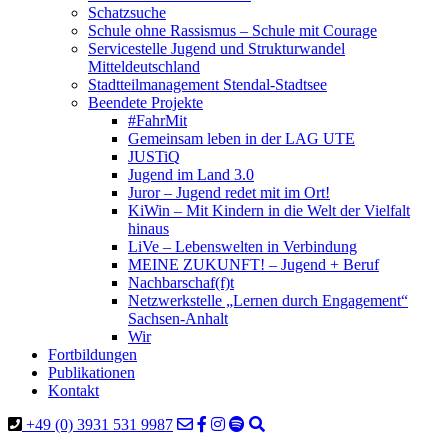
Schatzsuche
Schule ohne Rassismus – Schule mit Courage
Servicestelle Jugend und Strukturwandel
Mitteldeutschland
Stadtteilmanagement Stendal-Stadtsee
Beendete Projekte
#FahrMit
Gemeinsam leben in der LAG UTE
JUSTiQ
Jugend im Land 3.0
Juror – Jugend redet mit im Ort!
KiWin – Mit Kindern in die Welt der Vielfalt
hinaus
LiVe – Lebenswelten in Verbindung
MEINE ZUKUNFT! – Jugend + Beruf
Nachbarschaf(f)t
Netzwerkstelle „Lernen durch Engagement“
Sachsen-Anhalt
Wir
Fortbildungen
Publikationen
Kontakt
+49 (0) 3931 531 9987