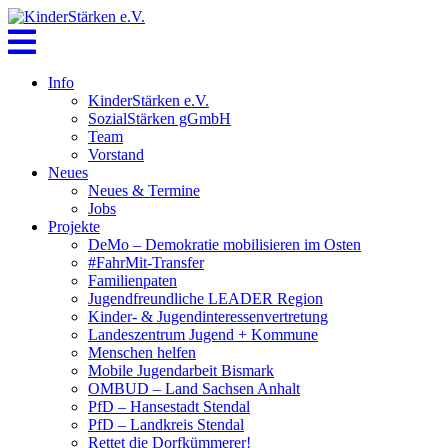
Skip
to
content
Info
KinderStärken e.V.
SozialStärken gGmbH
Team
Vorstand
Neues
Neues & Termine
Jobs
Projekte
DeMo – Demokratie mobilisieren im Osten
#FahrMit-Transfer
Familienpaten
Jugendfreundliche LEADER Region
Kinder- & Jugendinteressenvertretung
Landeszentrum Jugend + Kommune
Menschen helfen
Mobile Jugendarbeit Bismark
OMBUD – Land Sachsen Anhalt
PfD – Hansestadt Stendal
PfD – Landkreis Stendal
Rettet die Dorfkümmerer!