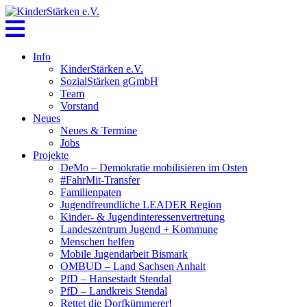
Skip
to
content
Info
KinderStärken e.V.
SozialStärken gGmbH
Team
Vorstand
Neues
Neues & Termine
Jobs
Projekte
DeMo – Demokratie mobilisieren im Osten
#FahrMit-Transfer
Familienpaten
Jugendfreundliche LEADER Region
Kinder- & Jugendinteressenvertretung
Landeszentrum Jugend + Kommune
Menschen helfen
Mobile Jugendarbeit Bismark
OMBUD – Land Sachsen Anhalt
PfD – Hansestadt Stendal
PfD – Landkreis Stendal
Rettet die Dorfkümmerer!