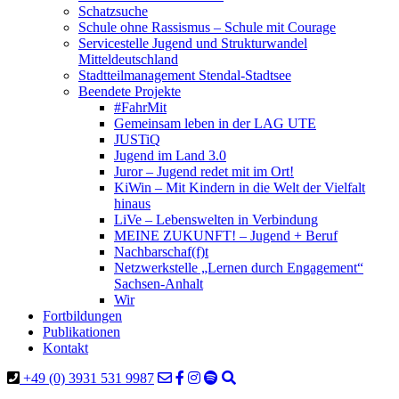
Schatzsuche
Schule ohne Rassismus – Schule mit Courage
Servicestelle Jugend und Strukturwandel
Mitteldeutschland
Stadtteilmanagement Stendal-Stadtsee
Beendete Projekte
#FahrMit
Gemeinsam leben in der LAG UTE
JUSTiQ
Jugend im Land 3.0
Juror – Jugend redet mit im Ort!
KiWin – Mit Kindern in die Welt der Vielfalt
hinaus
LiVe – Lebenswelten in Verbindung
MEINE ZUKUNFT! – Jugend + Beruf
Nachbarschaf(f)t
Netzwerkstelle „Lernen durch Engagement“
Sachsen-Anhalt
Wir
Fortbildungen
Publikationen
Kontakt
+49 (0) 3931 531 9987