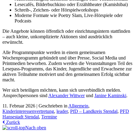
Lesecafés, Bilderbuchkino oder Erzähltheater (Kamishibai)
Schreib-, Zeichen- oder Hörspielworkshops
Moderne Formate wie Poetry Slam, Live-Hörspiele oder
Podcasts
Die Angebote können öffentlich oder einrichtungsintern stattfinden
– auch kleine, unkomplizierte Aktionen sind ausdrücklich
erwünscht.
Alle Programmpunkte werden in einem gemeinsamen
Wochenprogramm gebündelt und über Presse, Social Media und
Printmedien beworben. Zudem werden die Veranstaltungen Teil des
Lesepass-Programms, das Kinder, Jugendliche und Erwachsene zur
aktiven Teilnahme motiviert und den gemeinsamen Erfolg sichtbar
macht.
Wer sich beteiligen möchten, kann sich unverbindlich melden.
Ansprechpersonen sind
Alexander Wittwer
und
Janine Kaminski
.
11. Februar 2026 |
Geschrieben in
Allgemein
,
Kinderinteressenvertretung
,
leader
,
PfD – Landkreis Stendal
,
PFD
Hansestadt Stendal
,
Termine
Zurück
Nach oben