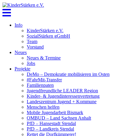
Skip
to
content
Info
KinderStärken e.V.
SozialStärken gGmbH
Team
Vorstand
Neues
Neues & Termine
Jobs
Projekte
DeMo – Demokratie mobilisieren im Osten
#FahrMit-Transfer
Familienpaten
Jugendfreundliche LEADER Region
Kinder- & Jugendinteressenvertretung
Landeszentrum Jugend + Kommune
Menschen helfen
Mobile Jugendarbeit Bismark
OMBUD – Land Sachsen Anhalt
PfD – Hansestadt Stendal
PfD – Landkreis Stendal
Rettet die Dorfkümmerer!