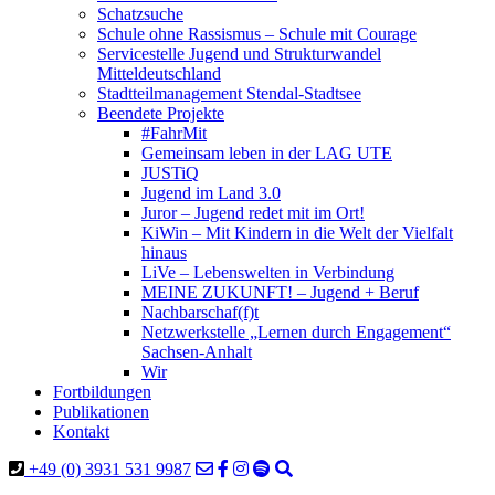
Schatzsuche
Schule ohne Rassismus – Schule mit Courage
Servicestelle Jugend und Strukturwandel
Mitteldeutschland
Stadtteilmanagement Stendal-Stadtsee
Beendete Projekte
#FahrMit
Gemeinsam leben in der LAG UTE
JUSTiQ
Jugend im Land 3.0
Juror – Jugend redet mit im Ort!
KiWin – Mit Kindern in die Welt der Vielfalt
hinaus
LiVe – Lebenswelten in Verbindung
MEINE ZUKUNFT! – Jugend + Beruf
Nachbarschaf(f)t
Netzwerkstelle „Lernen durch Engagement“
Sachsen-Anhalt
Wir
Fortbildungen
Publikationen
Kontakt
+49 (0) 3931 531 9987