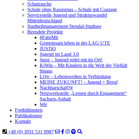
Schatzsuche
Schule ohne Rassismus – Schule mit Courage
Servicestelle Jugend und Strukturwandel
Mitteldeutschland
Stadtteilmanagement Stendal-Stadtsee
Beendete Projekte
#FahrMit
Gemeinsam leben in der LAG UTE
JUSTiQ
Jugend im Land 3.0
Juror – Jugend redet mit im Ort!
KiWin – Mit Kindern in die Welt der Vielfalt
hinaus
LiVe – Lebenswelten in Verbindung
MEINE ZUKUNFT! – Jugend + Beruf
Nachbarschaf(f)t
Netzwerkstelle „Lernen durch Engagement“
Sachsen-Anhalt
Wir
Fortbildungen
Publikationen
Kontakt
+49 (0) 3931 531 9987