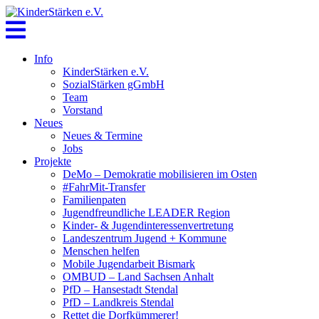
Skip
to
content
Info
KinderStärken e.V.
SozialStärken gGmbH
Team
Vorstand
Neues
Neues & Termine
Jobs
Projekte
DeMo – Demokratie mobilisieren im Osten
#FahrMit-Transfer
Familienpaten
Jugendfreundliche LEADER Region
Kinder- & Jugendinteressenvertretung
Landeszentrum Jugend + Kommune
Menschen helfen
Mobile Jugendarbeit Bismark
OMBUD – Land Sachsen Anhalt
PfD – Hansestadt Stendal
PfD – Landkreis Stendal
Rettet die Dorfkümmerer!