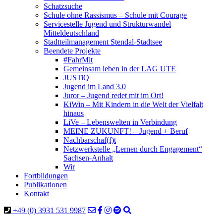
Schatzsuche
Schule ohne Rassismus – Schule mit Courage
Servicestelle Jugend und Strukturwandel
Mitteldeutschland
Stadtteilmanagement Stendal-Stadtsee
Beendete Projekte
#FahrMit
Gemeinsam leben in der LAG UTE
JUSTiQ
Jugend im Land 3.0
Juror – Jugend redet mit im Ort!
KiWin – Mit Kindern in die Welt der Vielfalt
hinaus
LiVe – Lebenswelten in Verbindung
MEINE ZUKUNFT! – Jugend + Beruf
Nachbarschaf(f)t
Netzwerkstelle „Lernen durch Engagement“
Sachsen-Anhalt
Wir
Fortbildungen
Publikationen
Kontakt
+49 (0) 3931 531 9987