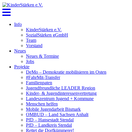
Skip
to
content
Info
KinderStärken e.V.
SozialStärken gGmbH
Team
Vorstand
Neues
Neues & Termine
Jobs
Projekte
DeMo – Demokratie mobilisieren im Osten
#FahrMit-Transfer
Familienpaten
Jugendfreundliche LEADER Region
Kinder- & Jugendinteressenvertretung
Landeszentrum Jugend + Kommune
Menschen helfen
Mobile Jugendarbeit Bismark
OMBUD – Land Sachsen Anhalt
PfD – Hansestadt Stendal
PfD – Landkreis Stendal
Rettet die Dorfkümmerer!