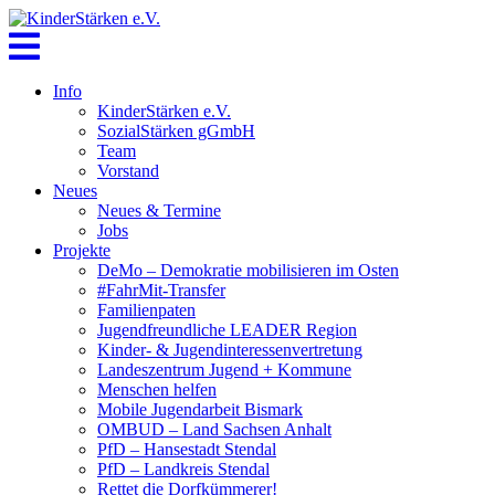
Skip
to
content
Info
KinderStärken e.V.
SozialStärken gGmbH
Team
Vorstand
Neues
Neues & Termine
Jobs
Projekte
DeMo – Demokratie mobilisieren im Osten
#FahrMit-Transfer
Familienpaten
Jugendfreundliche LEADER Region
Kinder- & Jugendinteressenvertretung
Landeszentrum Jugend + Kommune
Menschen helfen
Mobile Jugendarbeit Bismark
OMBUD – Land Sachsen Anhalt
PfD – Hansestadt Stendal
PfD – Landkreis Stendal
Rettet die Dorfkümmerer!