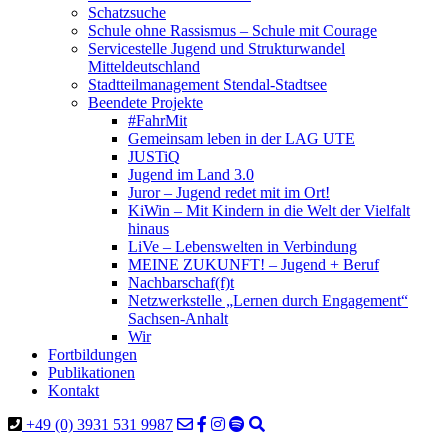
Schatzsuche
Schule ohne Rassismus – Schule mit Courage
Servicestelle Jugend und Strukturwandel
Mitteldeutschland
Stadtteilmanagement Stendal-Stadtsee
Beendete Projekte
#FahrMit
Gemeinsam leben in der LAG UTE
JUSTiQ
Jugend im Land 3.0
Juror – Jugend redet mit im Ort!
KiWin – Mit Kindern in die Welt der Vielfalt
hinaus
LiVe – Lebenswelten in Verbindung
MEINE ZUKUNFT! – Jugend + Beruf
Nachbarschaf(f)t
Netzwerkstelle „Lernen durch Engagement“
Sachsen-Anhalt
Wir
Fortbildungen
Publikationen
Kontakt
+49 (0) 3931 531 9987