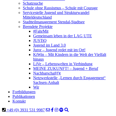
Schatzsuche
Schule ohne Rassismus – Schule mit Courage
Servicestelle Jugend und Strukturwandel
Mitteldeutschland
Stadtteilmanagement Stendal-Stadtsee
Beendete Projekte
#FahrMit
Gemeinsam leben in der LAG UTE
JUSTiQ
Jugend im Land 3.0
Juror – Jugend redet mit im Ort!
KiWin – Mit Kindern in die Welt der Vielfalt
hinaus
LiVe – Lebenswelten in Verbindung
MEINE ZUKUNFT! – Jugend + Beruf
Nachbarschaf(f)t
Netzwerkstelle „Lernen durch Engagement“
Sachsen-Anhalt
Wir
Fortbildungen
Publikationen
Kontakt
+49 (0) 3931 531 9987