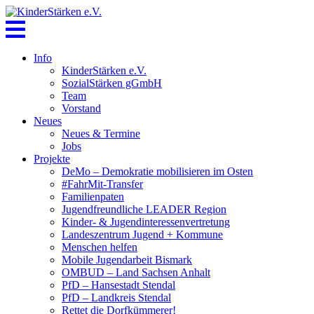
Skip
to
content
Info
KinderStärken e.V.
SozialStärken gGmbH
Team
Vorstand
Neues
Neues & Termine
Jobs
Projekte
DeMo – Demokratie mobilisieren im Osten
#FahrMit-Transfer
Familienpaten
Jugendfreundliche LEADER Region
Kinder- & Jugendinteressenvertretung
Landeszentrum Jugend + Kommune
Menschen helfen
Mobile Jugendarbeit Bismark
OMBUD – Land Sachsen Anhalt
PfD – Hansestadt Stendal
PfD – Landkreis Stendal
Rettet die Dorfkümmerer!