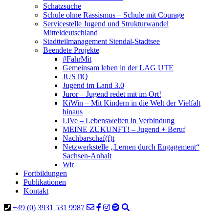
Schatzsuche
Schule ohne Rassismus – Schule mit Courage
Servicestelle Jugend und Strukturwandel
Mitteldeutschland
Stadtteilmanagement Stendal-Stadtsee
Beendete Projekte
#FahrMit
Gemeinsam leben in der LAG UTE
JUSTiQ
Jugend im Land 3.0
Juror – Jugend redet mit im Ort!
KiWin – Mit Kindern in die Welt der Vielfalt
hinaus
LiVe – Lebenswelten in Verbindung
MEINE ZUKUNFT! – Jugend + Beruf
Nachbarschaf(f)t
Netzwerkstelle „Lernen durch Engagement“
Sachsen-Anhalt
Wir
Fortbildungen
Publikationen
Kontakt
+49 (0) 3931 531 9987