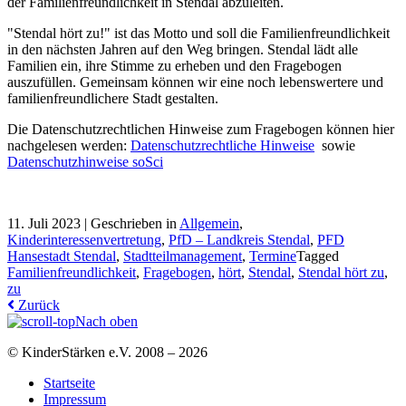
der Familienfreundlichkeit in Stendal abzuleiten.
"Stendal hört zu!" ist das Motto und soll die Familienfreundlichkeit
in den nächsten Jahren auf den Weg bringen. Stendal lädt alle
Familien ein, ihre Stimme zu erheben und den Fragebogen
auszufüllen. Gemeinsam können wir eine noch lebenswertere und
familienfreundlichere Stadt gestalten.
Die Datenschutzrechtlichen Hinweise zum Fragebogen können hier
nachgelesen werden:
Datenschutzrechtliche Hinweise
sowie
Datenschutzhinweise soSci
11. Juli 2023 |
Geschrieben in
Allgemein
,
Kinderinteressenvertretung
,
PfD – Landkreis Stendal
,
PFD
Hansestadt Stendal
,
Stadtteilmanagement
,
Termine
Tagged
Familienfreundlichkeit
,
Fragebogen
,
hört
,
Stendal
,
Stendal hört zu
,
zu
Zurück
Nach oben
© KinderStärken e.V. 2008 – 2026
Startseite
Impressum