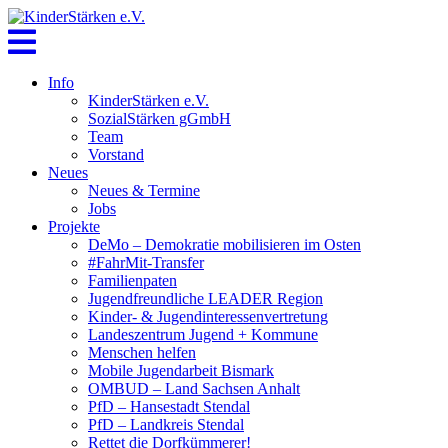
Skip
to
content
Info
KinderStärken e.V.
SozialStärken gGmbH
Team
Vorstand
Neues
Neues & Termine
Jobs
Projekte
DeMo – Demokratie mobilisieren im Osten
#FahrMit-Transfer
Familienpaten
Jugendfreundliche LEADER Region
Kinder- & Jugendinteressenvertretung
Landeszentrum Jugend + Kommune
Menschen helfen
Mobile Jugendarbeit Bismark
OMBUD – Land Sachsen Anhalt
PfD – Hansestadt Stendal
PfD – Landkreis Stendal
Rettet die Dorfkümmerer!