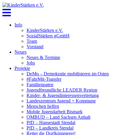
Skip
to
content
Info
KinderStärken e.V.
SozialStärken gGmbH
Team
Vorstand
Neues
Neues & Termine
Jobs
Projekte
DeMo – Demokratie mobilisieren im Osten
#FahrMit-Transfer
Familienpaten
Jugendfreundliche LEADER Region
Kinder- & Jugendinteressenvertretung
Landeszentrum Jugend + Kommune
Menschen helfen
Mobile Jugendarbeit Bismark
OMBUD – Land Sachsen Anhalt
PfD – Hansestadt Stendal
PfD – Landkreis Stendal
Rettet die Dorfkümmerer!