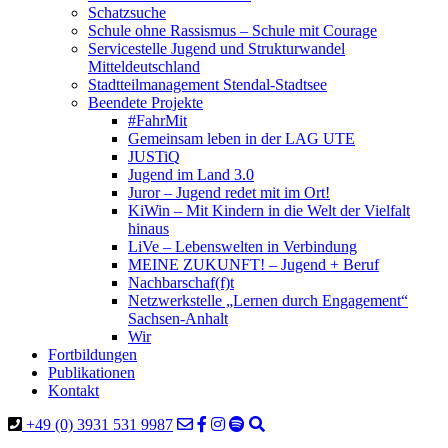
Schatzsuche
Schule ohne Rassismus – Schule mit Courage
Servicestelle Jugend und Strukturwandel
Mitteldeutschland
Stadtteilmanagement Stendal-Stadtsee
Beendete Projekte
#FahrMit
Gemeinsam leben in der LAG UTE
JUSTiQ
Jugend im Land 3.0
Juror – Jugend redet mit im Ort!
KiWin – Mit Kindern in die Welt der Vielfalt
hinaus
LiVe – Lebenswelten in Verbindung
MEINE ZUKUNFT! – Jugend + Beruf
Nachbarschaf(f)t
Netzwerkstelle „Lernen durch Engagement“
Sachsen-Anhalt
Wir
Fortbildungen
Publikationen
Kontakt
+49 (0) 3931 531 9987