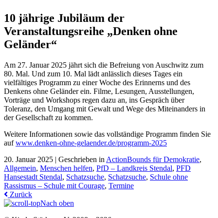
10 jährige Jubiläum der
Veranstaltungsreihe „Denken ohne
Geländer“
Am 27. Januar 2025 jährt sich die Befreiung von Auschwitz zum
80. Mal. Und zum 10. Mal lädt anlässlich dieses Tages ein
vielfältiges Programm zu einer Woche des Erinnerns und des
Denkens ohne Geländer ein. Filme, Lesungen, Ausstellungen,
Vorträge und Workshops regen dazu an, ins Gespräch über
Toleranz, den Umgang mit Gewalt und Wege des Miteinanders in
der Gesellschaft zu kommen.
Weitere Informationen sowie das vollständige Programm finden Sie
auf
www.denken-ohne-gelaender.de/programm-2025
20. Januar 2025 |
Geschrieben in
ActionBounds für Demokratie
,
Allgemein
,
Menschen helfen
,
PfD – Landkreis Stendal
,
PFD
Hansestadt Stendal
,
Schatzsuche
,
Schatzsuche
,
Schule ohne
Rassismus – Schule mit Courage
,
Termine
Zurück
Nach oben