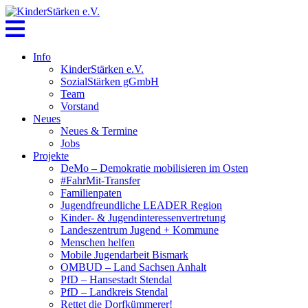
Skip
to
content
Info
KinderStärken e.V.
SozialStärken gGmbH
Team
Vorstand
Neues
Neues & Termine
Jobs
Projekte
DeMo – Demokratie mobilisieren im Osten
#FahrMit-Transfer
Familienpaten
Jugendfreundliche LEADER Region
Kinder- & Jugendinteressenvertretung
Landeszentrum Jugend + Kommune
Menschen helfen
Mobile Jugendarbeit Bismark
OMBUD – Land Sachsen Anhalt
PfD – Hansestadt Stendal
PfD – Landkreis Stendal
Rettet die Dorfkümmerer!