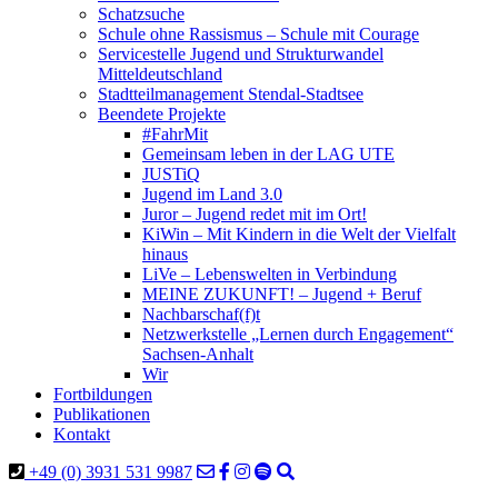
Schatzsuche
Schule ohne Rassismus – Schule mit Courage
Servicestelle Jugend und Strukturwandel
Mitteldeutschland
Stadtteilmanagement Stendal-Stadtsee
Beendete Projekte
#FahrMit
Gemeinsam leben in der LAG UTE
JUSTiQ
Jugend im Land 3.0
Juror – Jugend redet mit im Ort!
KiWin – Mit Kindern in die Welt der Vielfalt
hinaus
LiVe – Lebenswelten in Verbindung
MEINE ZUKUNFT! – Jugend + Beruf
Nachbarschaf(f)t
Netzwerkstelle „Lernen durch Engagement“
Sachsen-Anhalt
Wir
Fortbildungen
Publikationen
Kontakt
+49 (0) 3931 531 9987