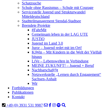
Schatzsuche
Schule ohne Rassismus – Schule mit Courage
Servicestelle Jugend und Strukturwandel
Mitteldeutschland
Stadtteilmanagement Stendal-Stadtsee
Beendete Projekte
#FahrMit
Gemeinsam leben in der LAG UTE
JUSTiQ
Jugend im Land 3.0
Juror – Jugend redet mit im Ort!
KiWin – Mit Kindern in die Welt der Vielfalt
hinaus
LiVe – Lebenswelten in Verbindung
MEINE ZUKUNFT! – Jugend + Beruf
Nachbarschaf(f)t
Netzwerkstelle „Lernen durch Engagement“
Sachsen-Anhalt
Wir
Fortbildungen
Publikationen
Kontakt
+49 (0) 3931 531 9987