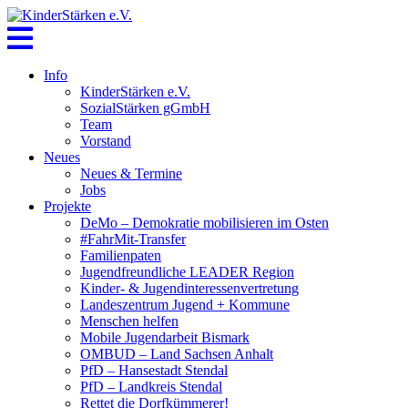
Skip
to
content
Info
KinderStärken e.V.
SozialStärken gGmbH
Team
Vorstand
Neues
Neues & Termine
Jobs
Projekte
DeMo – Demokratie mobilisieren im Osten
#FahrMit-Transfer
Familienpaten
Jugendfreundliche LEADER Region
Kinder- & Jugendinteressenvertretung
Landeszentrum Jugend + Kommune
Menschen helfen
Mobile Jugendarbeit Bismark
OMBUD – Land Sachsen Anhalt
PfD – Hansestadt Stendal
PfD – Landkreis Stendal
Rettet die Dorfkümmerer!