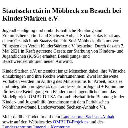
Staatssekretärin Möbbeck zu Besuch bei
KinderStärken e.V.
Jugendbeteiligung und ombudschaftliche Beratung sind
Zukunftsthemen im Land Sachsen-Anhalt. So lautet das Fazit aus
einem Gespräch mit Staatssekretärin Susi Möbbeck, die kurz vor
Pfingsten den Verein KinderStärken e.V. besuchte. Durch das am 7.
Mai 2021 in Kraft getretene Gesetz zur Stärkung von Kindern- und
Jugendlichen (KJSG) erhalten Beteiligungs- und
Beschwerdestrukturen neuen Aufwind.
KinderStärken e.V. unterstützt junge Menschen dabei, ihre Wünsche
einzubringen und ihre Rechte wahrzunehmen. Zwei landesweite
Vorhaben werden im Auftrag des Ministeriums für Arbeit, Soziales
und Integration umgesetzt: das Landeszentrum Jugend + Kommune
für bessere Beteiligung von Kindern und Jugendlichen und das
Modellprojekt OMBUD LSA für ombudschaftliche Beratung in der
Kinder- und Jugendhilfe (gemeinsam mit dem Paritätischen
Wohlfahrtsverband Landesverband Sachsen-Anhalt e.V.).
Mehr darüber findet ihr auf dem
Landesportal Sachsen-Anhalt
sowie auf den Websites des
OMBUD-Projektes
und des
Landeszentrums Jugend + Kommune
.