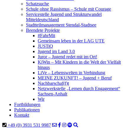
Schatzsuche
Schule ohne Rassismus – Schule mit Courage
Servicestelle Jugend und Strukturwandel
Mitteldeutschland
Stadtteilmanagement Stendal-Stadtsee
Beendete Projekte
#FahrMit
Gemeinsam leben in der LAG UTE
JUSTiQ
Jugend im Land 3.0
Juror – Jugend redet mit im Ort!
KiWin – Mit Kindern in die Welt der Vielfalt
hinaus
LiVe – Lebenswelten in Verbindung
MEINE ZUKUNFT! – Jugend + Beruf
Nachbarschaf(f)t
Netzwerkstelle „Lernen durch Engagement“
Sachsen-Anhalt
Wir
Fortbildungen
Publikationen
Kontakt
+49 (0) 3931 531 9987