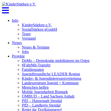
Skip
to
content
Info
KinderStärken e.V.
SozialStärken gGmbH
Team
Vorstand
Neues
Neues & Termine
Jobs
Projekte
DeMo – Demokratie mobilisieren im Osten
#FahrMit-Transfer
Familienpaten
Jugendfreundliche LEADER Region
Kinder- & Jugendinteressenvertretung
Landeszentrum Jugend + Kommune
Menschen helfen
Mobile Jugendarbeit Bismark
OMBUD – Land Sachsen Anhalt
PfD – Hansestadt Stendal
PfD – Landkreis Stendal
Rettet die Dorfkümmerer!