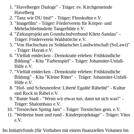
"Havelberger Dialoge" - Träger: ev. Kirchgemeinde
Havelberg
"Tanz wie DU bist!" - Träger: Flusskultur e.V.
"Imagefilm" - Träger: Förderverein für Körper- und
Mehrfachbehinderte Tangerhütte e.V.
"Zirkusprojekt am Grundschulverbund Klietz-Sandau" -
Träger: Förderverein Waldstörche e.V.
"Von Hachschara zu Solidarischer Landwirtschaft (SoLawi)"
- Träger: Hayati e.V.
"Vielfalt entdecken - Demokratie erleben: Frühkindliche
Bildung" - Kita "Farbenspiel" - Träger: Johanniter-Unfall-
Hilfe e.V.
"Vielfalt entdecken - Demokratie erleben: Frühkindliche
Bildung" - Kita "Kleine Ritter" - Träger: Johanniter-Unfall-
Hilfe e.V.
"Hof- und Scheunenfest: Liberté Egalité Räbelité" - Kultur
und Rock in Räbel e.V.
"Bunte Stadt - "Wenn wir etwas tun, dann tut sich was!" -
Träger: Shalomhaus e.V.
"Tresörchen Spring Jam" - Träger: Tresörchen gem. e.V.
"Weltreise bunt und rund - Kinderprojekttage" - Träger: Vitos
e.V.
Im Initiativfonds (für Vorhaben mit einem finanziellen Volumen bis