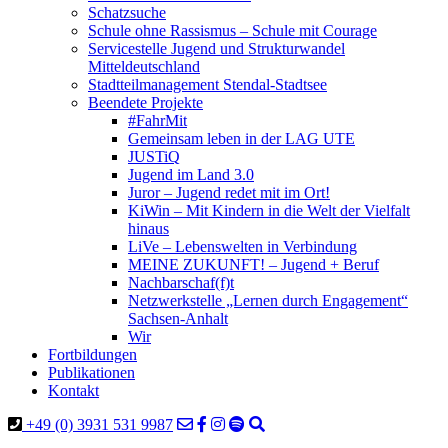
Schatzsuche
Schule ohne Rassismus – Schule mit Courage
Servicestelle Jugend und Strukturwandel
Mitteldeutschland
Stadtteilmanagement Stendal-Stadtsee
Beendete Projekte
#FahrMit
Gemeinsam leben in der LAG UTE
JUSTiQ
Jugend im Land 3.0
Juror – Jugend redet mit im Ort!
KiWin – Mit Kindern in die Welt der Vielfalt
hinaus
LiVe – Lebenswelten in Verbindung
MEINE ZUKUNFT! – Jugend + Beruf
Nachbarschaf(f)t
Netzwerkstelle „Lernen durch Engagement“
Sachsen-Anhalt
Wir
Fortbildungen
Publikationen
Kontakt
+49 (0) 3931 531 9987