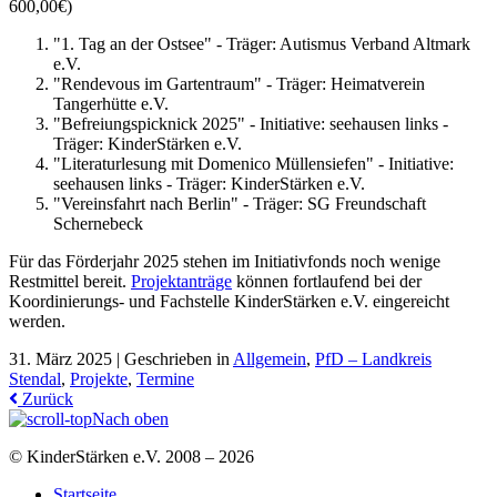
600,00€)
"1. Tag an der Ostsee" - Träger: Autismus Verband Altmark
e.V.
"Rendevous im Gartentraum" - Träger: Heimatverein
Tangerhütte e.V.
"Befreiungspicknick 2025" - Initiative: seehausen links -
Träger: KinderStärken e.V.
"Literaturlesung mit Domenico Müllensiefen" - Initiative:
seehausen links - Träger: KinderStärken e.V.
"Vereinsfahrt nach Berlin" - Träger: SG Freundschaft
Schernebeck
Für das Förderjahr 2025 stehen im Initiativfonds noch wenige
Restmittel bereit.
Projektanträge
können fortlaufend bei der
Koordinierungs- und Fachstelle KinderStärken e.V. eingereicht
werden.
31. März 2025 |
Geschrieben in
Allgemein
,
PfD – Landkreis
Stendal
,
Projekte
,
Termine
Zurück
Nach oben
© KinderStärken e.V. 2008 – 2026
Startseite