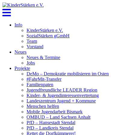
Skip
to
content
Info
KinderStärken e.V.
SozialStärken gGmbH
Team
Vorstand
Neues
Neues & Termine
Jobs
Projekte
DeMo – Demokratie mobilisieren im Osten
#FahrMit-Transfer
Familienpaten
Jugendfreundliche LEADER Region
Kinder- & Jugendinteressenvertretung
Landeszentrum Jugend + Kommune
Menschen helfen
Mobile Jugendarbeit Bismark
OMBUD – Land Sachsen Anhalt
PfD – Hansestadt Stendal
PfD – Landkreis Stendal
Rettet die Dorfkümmerer!