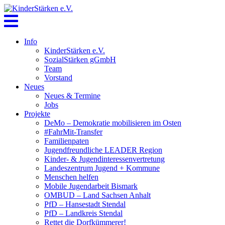
Skip
to
content
Info
KinderStärken e.V.
SozialStärken gGmbH
Team
Vorstand
Neues
Neues & Termine
Jobs
Projekte
DeMo – Demokratie mobilisieren im Osten
#FahrMit-Transfer
Familienpaten
Jugendfreundliche LEADER Region
Kinder- & Jugendinteressenvertretung
Landeszentrum Jugend + Kommune
Menschen helfen
Mobile Jugendarbeit Bismark
OMBUD – Land Sachsen Anhalt
PfD – Hansestadt Stendal
PfD – Landkreis Stendal
Rettet die Dorfkümmerer!