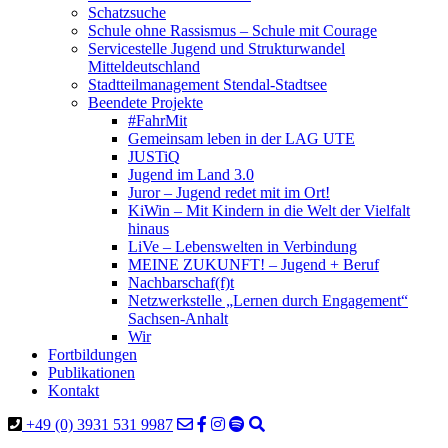
Schatzsuche
Schule ohne Rassismus – Schule mit Courage
Servicestelle Jugend und Strukturwandel
Mitteldeutschland
Stadtteilmanagement Stendal-Stadtsee
Beendete Projekte
#FahrMit
Gemeinsam leben in der LAG UTE
JUSTiQ
Jugend im Land 3.0
Juror – Jugend redet mit im Ort!
KiWin – Mit Kindern in die Welt der Vielfalt
hinaus
LiVe – Lebenswelten in Verbindung
MEINE ZUKUNFT! – Jugend + Beruf
Nachbarschaf(f)t
Netzwerkstelle „Lernen durch Engagement“
Sachsen-Anhalt
Wir
Fortbildungen
Publikationen
Kontakt
+49 (0) 3931 531 9987