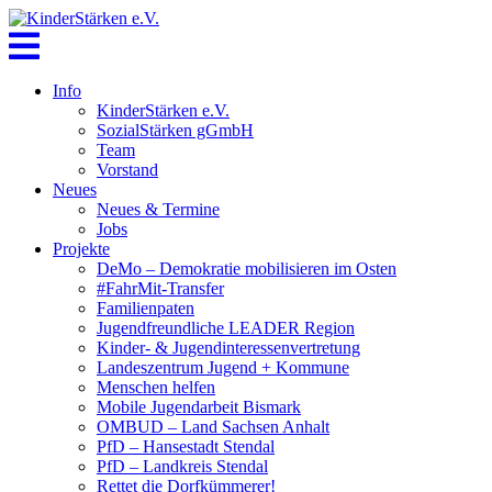
Skip
to
content
Info
KinderStärken e.V.
SozialStärken gGmbH
Team
Vorstand
Neues
Neues & Termine
Jobs
Projekte
DeMo – Demokratie mobilisieren im Osten
#FahrMit-Transfer
Familienpaten
Jugendfreundliche LEADER Region
Kinder- & Jugendinteressenvertretung
Landeszentrum Jugend + Kommune
Menschen helfen
Mobile Jugendarbeit Bismark
OMBUD – Land Sachsen Anhalt
PfD – Hansestadt Stendal
PfD – Landkreis Stendal
Rettet die Dorfkümmerer!