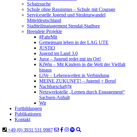
Schatzsuche
Schule ohne Rassismus – Schule mit Courage
Servicestelle Jugend und Strukturwandel
Mitteldeutschland
Stadtteilmanagement Stendal-Stadtsee
Beendete Projekte
#FahrMit
Gemeinsam leben in der LAG UTE
JUSTiQ
Jugend im Land 3.0
Juror – Jugend redet mit im Ort!
KiWin – Mit Kindern in die Welt der Vielfalt
hinaus
LiVe – Lebenswelten in Verbindung
MEINE ZUKUNFT! – Jugend + Beruf
Nachbarschaf(f)t
Netzwerkstelle „Lernen durch Engagement“
Sachsen-Anhalt
Wir
Fortbildungen
Publikationen
Kontakt
+49 (0) 3931 531 9987