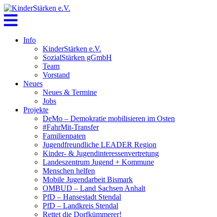
Skip
to
content
Info
KinderStärken e.V.
SozialStärken gGmbH
Team
Vorstand
Neues
Neues & Termine
Jobs
Projekte
DeMo – Demokratie mobilisieren im Osten
#FahrMit-Transfer
Familienpaten
Jugendfreundliche LEADER Region
Kinder- & Jugendinteressenvertretung
Landeszentrum Jugend + Kommune
Menschen helfen
Mobile Jugendarbeit Bismark
OMBUD – Land Sachsen Anhalt
PfD – Hansestadt Stendal
PfD – Landkreis Stendal
Rettet die Dorfkümmerer!