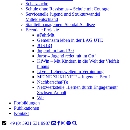
Schatzsuche
Schule ohne Rassismus – Schule mit Courage
Servicestelle Jugend und Strukturwandel
Mitteldeutschland
Stadtteilmanagement Stendal-Stadtsee
Beendete Projekte
#FahrMit
Gemeinsam leben in der LAG UTE
JUSTiQ
Jugend im Land 3.0
Juror – Jugend redet mit im Ort!
KiWin – Mit Kindern in die Welt der Vielfalt
hinaus
LiVe – Lebenswelten in Verbindung
MEINE ZUKUNFT! – Jugend + Beruf
Nachbarschaf(f)t
Netzwerkstelle „Lernen durch Engagement“
Sachsen-Anhalt
Wir
Fortbildungen
Publikationen
Kontakt
+49 (0) 3931 531 9987