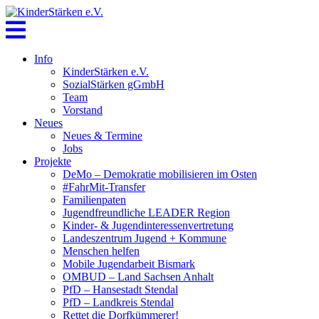
Skip
to
content
Info
KinderStärken e.V.
SozialStärken gGmbH
Team
Vorstand
Neues
Neues & Termine
Jobs
Projekte
DeMo – Demokratie mobilisieren im Osten
#FahrMit-Transfer
Familienpaten
Jugendfreundliche LEADER Region
Kinder- & Jugendinteressenvertretung
Landeszentrum Jugend + Kommune
Menschen helfen
Mobile Jugendarbeit Bismark
OMBUD – Land Sachsen Anhalt
PfD – Hansestadt Stendal
PfD – Landkreis Stendal
Rettet die Dorfkümmerer!