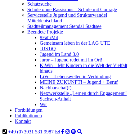
Schatzsuche
Schule ohne Rassismus – Schule mit Courage
Servicestelle Jugend und Strukturwandel
Mitteldeutschland
Stadtteilmanagement Stendal-Stadtsee
Beendete Projekte
#FahrMit
Gemeinsam leben in der LAG UTE
JUSTiQ
Jugend im Land 3.0
Juror – Jugend redet mit im Ort!
KiWin – Mit Kindern in die Welt der Vielfalt
hinaus
LiVe – Lebenswelten in Verbindung
MEINE ZUKUNFT! – Jugend + Beruf
Nachbarschaf(f)t
Netzwerkstelle „Lernen durch Engagement“
Sachsen-Anhalt
Wir
Fortbildungen
Publikationen
Kontakt
+49 (0) 3931 531 9987