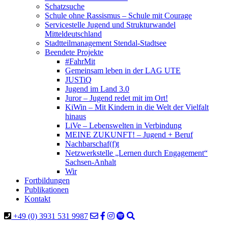
Schatzsuche
Schule ohne Rassismus – Schule mit Courage
Servicestelle Jugend und Strukturwandel
Mitteldeutschland
Stadtteilmanagement Stendal-Stadtsee
Beendete Projekte
#FahrMit
Gemeinsam leben in der LAG UTE
JUSTiQ
Jugend im Land 3.0
Juror – Jugend redet mit im Ort!
KiWin – Mit Kindern in die Welt der Vielfalt
hinaus
LiVe – Lebenswelten in Verbindung
MEINE ZUKUNFT! – Jugend + Beruf
Nachbarschaf(f)t
Netzwerkstelle „Lernen durch Engagement“
Sachsen-Anhalt
Wir
Fortbildungen
Publikationen
Kontakt
+49 (0) 3931 531 9987