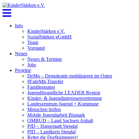
Skip
to
content
Info
KinderStärken e.V.
SozialStärken gGmbH
Team
Vorstand
Neues
Neues & Termine
Jobs
Projekte
DeMo – Demokratie mobilisieren im Osten
#FahrMit-Transfer
Familienpaten
Jugendfreundliche LEADER Region
Kinder- & Jugendinteressenvertretung
Landeszentrum Jugend + Kommune
Menschen helfen
Mobile Jugendarbeit Bismark
OMBUD – Land Sachsen Anhalt
PfD – Hansestadt Stendal
PfD – Landkreis Stendal
Rettet die Dorfkümmerer!