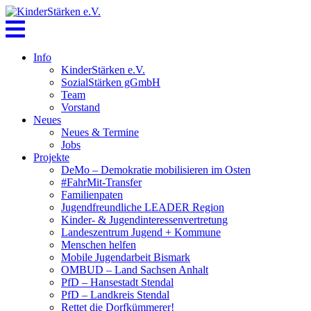
Skip
to
content
Info
KinderStärken e.V.
SozialStärken gGmbH
Team
Vorstand
Neues
Neues & Termine
Jobs
Projekte
DeMo – Demokratie mobilisieren im Osten
#FahrMit-Transfer
Familienpaten
Jugendfreundliche LEADER Region
Kinder- & Jugendinteressenvertretung
Landeszentrum Jugend + Kommune
Menschen helfen
Mobile Jugendarbeit Bismark
OMBUD – Land Sachsen Anhalt
PfD – Hansestadt Stendal
PfD – Landkreis Stendal
Rettet die Dorfkümmerer!