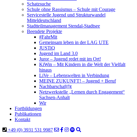
Schatzsuche
Schule ohne Rassismus – Schule mit Courage
Servicestelle Jugend und Strukturwandel
Mitteldeutschland
Stadtteilmanagement Stendal-Stadtsee
Beendete Projekte
#FahrMit
Gemeinsam leben in der LAG UTE
JUSTiQ
Jugend im Land 3.0
Juror – Jugend redet mit im Ort!
KiWin – Mit Kindern in die Welt der Vielfalt
hinaus
LiVe – Lebenswelten in Verbindung
MEINE ZUKUNFT! – Jugend + Beruf
Nachbarschaf(f)t
Netzwerkstelle „Lernen durch Engagement“
Sachsen-Anhalt
Wir
Fortbildungen
Publikationen
Kontakt
+49 (0) 3931 531 9987