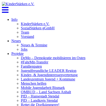
Skip
to
content
Info
KinderStärken e.V.
SozialStärken gGmbH
Team
Vorstand
Neues
Neues & Termine
Jobs
Projekte
DeMo – Demokratie mobilisieren im Osten
#FahrMit-Transfer
Familienpaten
Jugendfreundliche LEADER Region
Kinder- & Jugendinteressenvertretung
Landeszentrum Jugend + Kommune
Menschen helfen
Mobile Jugendarbeit Bismark
OMBUD – Land Sachsen Anhalt
PfD – Hansestadt Stendal
PfD – Landkreis Stendal
Rettet die Dorfkümmerer!