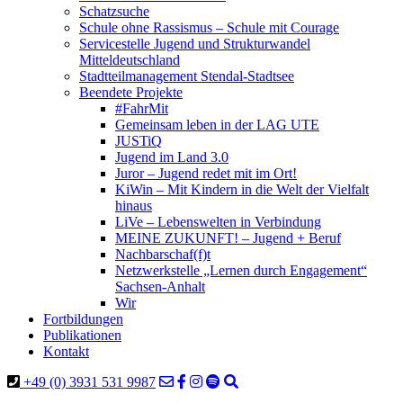
Schatzsuche
Schule ohne Rassismus – Schule mit Courage
Servicestelle Jugend und Strukturwandel
Mitteldeutschland
Stadtteilmanagement Stendal-Stadtsee
Beendete Projekte
#FahrMit
Gemeinsam leben in der LAG UTE
JUSTiQ
Jugend im Land 3.0
Juror – Jugend redet mit im Ort!
KiWin – Mit Kindern in die Welt der Vielfalt
hinaus
LiVe – Lebenswelten in Verbindung
MEINE ZUKUNFT! – Jugend + Beruf
Nachbarschaf(f)t
Netzwerkstelle „Lernen durch Engagement“
Sachsen-Anhalt
Wir
Fortbildungen
Publikationen
Kontakt
+49 (0) 3931 531 9987