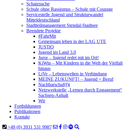
Schatzsuche
Schule ohne Rassismus – Schule mit Courage
Servicestelle Jugend und Strukturwandel
Mitteldeutschland
Stadtteilmanagement Stendal-Stadtsee
Beendete Projekte
#FahrMit
Gemeinsam leben in der LAG UTE
JUSTiQ
Jugend im Land 3.0
Juror – Jugend redet mit im Ort!
KiWin – Mit Kindern in die Welt der Vielfalt
hinaus
LiVe – Lebenswelten in Verbindung
MEINE ZUKUNFT! – Jugend + Beruf
Nachbarschaf(f)t
Netzwerkstelle „Lernen durch Engagement“
Sachsen-Anhalt
Wir
Fortbildungen
Publikationen
Kontakt
+49 (0) 3931 531 9987