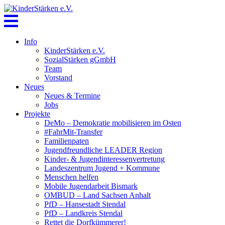
Skip
to
content
Info
KinderStärken e.V.
SozialStärken gGmbH
Team
Vorstand
Neues
Neues & Termine
Jobs
Projekte
DeMo – Demokratie mobilisieren im Osten
#FahrMit-Transfer
Familienpaten
Jugendfreundliche LEADER Region
Kinder- & Jugendinteressenvertretung
Landeszentrum Jugend + Kommune
Menschen helfen
Mobile Jugendarbeit Bismark
OMBUD – Land Sachsen Anhalt
PfD – Hansestadt Stendal
PfD – Landkreis Stendal
Rettet die Dorfkümmerer!