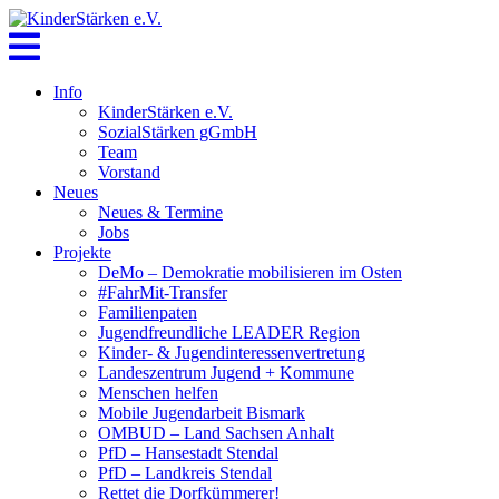
Skip
to
content
Info
KinderStärken e.V.
SozialStärken gGmbH
Team
Vorstand
Neues
Neues & Termine
Jobs
Projekte
DeMo – Demokratie mobilisieren im Osten
#FahrMit-Transfer
Familienpaten
Jugendfreundliche LEADER Region
Kinder- & Jugendinteressenvertretung
Landeszentrum Jugend + Kommune
Menschen helfen
Mobile Jugendarbeit Bismark
OMBUD – Land Sachsen Anhalt
PfD – Hansestadt Stendal
PfD – Landkreis Stendal
Rettet die Dorfkümmerer!