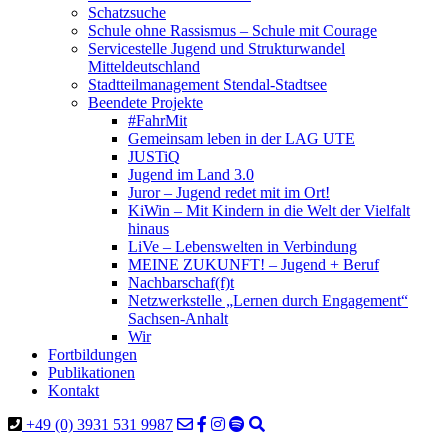
Schatzsuche
Schule ohne Rassismus – Schule mit Courage
Servicestelle Jugend und Strukturwandel
Mitteldeutschland
Stadtteilmanagement Stendal-Stadtsee
Beendete Projekte
#FahrMit
Gemeinsam leben in der LAG UTE
JUSTiQ
Jugend im Land 3.0
Juror – Jugend redet mit im Ort!
KiWin – Mit Kindern in die Welt der Vielfalt
hinaus
LiVe – Lebenswelten in Verbindung
MEINE ZUKUNFT! – Jugend + Beruf
Nachbarschaf(f)t
Netzwerkstelle „Lernen durch Engagement“
Sachsen-Anhalt
Wir
Fortbildungen
Publikationen
Kontakt
+49 (0) 3931 531 9987