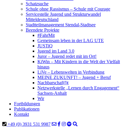
Schatzsuche
Schule ohne Rassismus – Schule mit Courage
Servicestelle Jugend und Strukturwandel
Mitteldeutschland
Stadtteilmanagement Stendal-Stadtsee
Beendete Projekte
#FahrMit
Gemeinsam leben in der LAG UTE
JUSTiQ
Jugend im Land 3.0
Juror – Jugend redet mit im Ort!
KiWin – Mit Kindern in die Welt der Vielfalt
hinaus
LiVe – Lebenswelten in Verbindung
MEINE ZUKUNFT! – Jugend + Beruf
Nachbarschaf(f)t
Netzwerkstelle „Lernen durch Engagement“
Sachsen-Anhalt
Wir
Fortbildungen
Publikationen
Kontakt
+49 (0) 3931 531 9987