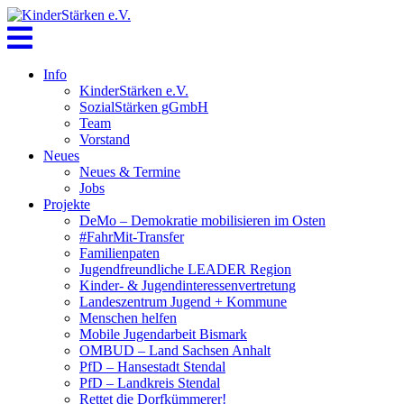
Skip
to
content
Info
KinderStärken e.V.
SozialStärken gGmbH
Team
Vorstand
Neues
Neues & Termine
Jobs
Projekte
DeMo – Demokratie mobilisieren im Osten
#FahrMit-Transfer
Familienpaten
Jugendfreundliche LEADER Region
Kinder- & Jugendinteressenvertretung
Landeszentrum Jugend + Kommune
Menschen helfen
Mobile Jugendarbeit Bismark
OMBUD – Land Sachsen Anhalt
PfD – Hansestadt Stendal
PfD – Landkreis Stendal
Rettet die Dorfkümmerer!