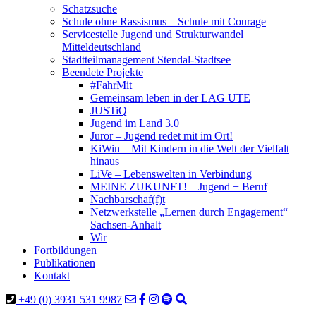
Schatzsuche
Schule ohne Rassismus – Schule mit Courage
Servicestelle Jugend und Strukturwandel
Mitteldeutschland
Stadtteilmanagement Stendal-Stadtsee
Beendete Projekte
#FahrMit
Gemeinsam leben in der LAG UTE
JUSTiQ
Jugend im Land 3.0
Juror – Jugend redet mit im Ort!
KiWin – Mit Kindern in die Welt der Vielfalt
hinaus
LiVe – Lebenswelten in Verbindung
MEINE ZUKUNFT! – Jugend + Beruf
Nachbarschaf(f)t
Netzwerkstelle „Lernen durch Engagement“
Sachsen-Anhalt
Wir
Fortbildungen
Publikationen
Kontakt
+49 (0) 3931 531 9987