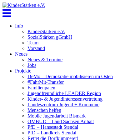
Skip
to
content
Info
KinderStärken e.V.
SozialStärken gGmbH
Team
Vorstand
Neues
Neues & Termine
Jobs
Projekte
DeMo – Demokratie mobilisieren im Osten
#FahrMit-Transfer
Familienpaten
Jugendfreundliche LEADER Region
Kinder- & Jugendinteressenvertretung
Landeszentrum Jugend + Kommune
Menschen helfen
Mobile Jugendarbeit Bismark
OMBUD – Land Sachsen Anhalt
PfD – Hansestadt Stendal
PfD – Landkreis Stendal
Rettet die Dorfkümmerer!