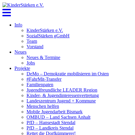
Skip
to
content
Info
KinderStärken e.V.
SozialStärken gGmbH
Team
Vorstand
Neues
Neues & Termine
Jobs
Projekte
DeMo – Demokratie mobilisieren im Osten
#FahrMit-Transfer
Familienpaten
Jugendfreundliche LEADER Region
Kinder- & Jugendinteressenvertretung
Landeszentrum Jugend + Kommune
Menschen helfen
Mobile Jugendarbeit Bismark
OMBUD – Land Sachsen Anhalt
PfD – Hansestadt Stendal
PfD – Landkreis Stendal
Rettet die Dorfkümmerer!