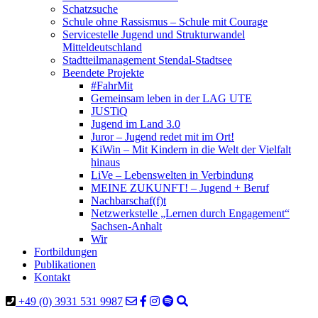
Schatzsuche
Schule ohne Rassismus – Schule mit Courage
Servicestelle Jugend und Strukturwandel
Mitteldeutschland
Stadtteilmanagement Stendal-Stadtsee
Beendete Projekte
#FahrMit
Gemeinsam leben in der LAG UTE
JUSTiQ
Jugend im Land 3.0
Juror – Jugend redet mit im Ort!
KiWin – Mit Kindern in die Welt der Vielfalt
hinaus
LiVe – Lebenswelten in Verbindung
MEINE ZUKUNFT! – Jugend + Beruf
Nachbarschaf(f)t
Netzwerkstelle „Lernen durch Engagement“
Sachsen-Anhalt
Wir
Fortbildungen
Publikationen
Kontakt
+49 (0) 3931 531 9987