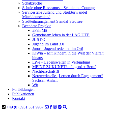
Schatzsuche
Schule ohne Rassismus – Schule mit Courage
Servicestelle Jugend und Strukturwandel
Mitteldeutschland
Stadtteilmanagement Stendal-Stadtsee
Beendete Projekte
#FahrMit
Gemeinsam leben in der LAG UTE
JUSTiQ
Jugend im Land 3.0
Juror – Jugend redet mit im Ort!
KiWin – Mit Kindern in die Welt der Vielfalt
hinaus
LiVe – Lebenswelten in Verbindung
MEINE ZUKUNFT! – Jugend + Beruf
Nachbarschaf(f)t
Netzwerkstelle „Lernen durch Engagement“
Sachsen-Anhalt
Wir
Fortbildungen
Publikationen
Kontakt
+49 (0) 3931 531 9987