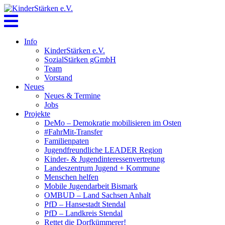
Skip
to
content
Info
KinderStärken e.V.
SozialStärken gGmbH
Team
Vorstand
Neues
Neues & Termine
Jobs
Projekte
DeMo – Demokratie mobilisieren im Osten
#FahrMit-Transfer
Familienpaten
Jugendfreundliche LEADER Region
Kinder- & Jugendinteressenvertretung
Landeszentrum Jugend + Kommune
Menschen helfen
Mobile Jugendarbeit Bismark
OMBUD – Land Sachsen Anhalt
PfD – Hansestadt Stendal
PfD – Landkreis Stendal
Rettet die Dorfkümmerer!