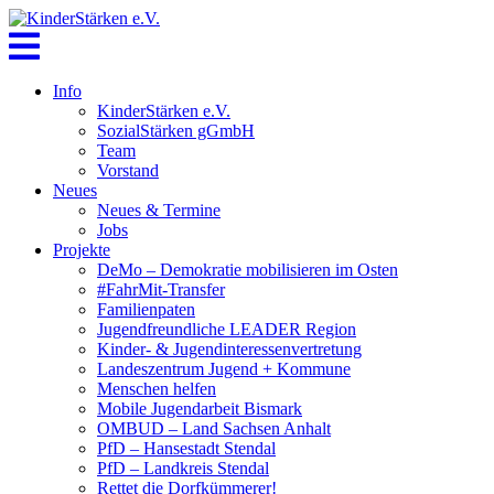
Skip
to
content
Info
KinderStärken e.V.
SozialStärken gGmbH
Team
Vorstand
Neues
Neues & Termine
Jobs
Projekte
DeMo – Demokratie mobilisieren im Osten
#FahrMit-Transfer
Familienpaten
Jugendfreundliche LEADER Region
Kinder- & Jugendinteressenvertretung
Landeszentrum Jugend + Kommune
Menschen helfen
Mobile Jugendarbeit Bismark
OMBUD – Land Sachsen Anhalt
PfD – Hansestadt Stendal
PfD – Landkreis Stendal
Rettet die Dorfkümmerer!