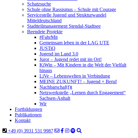
Schatzsuche
Schule ohne Rassismus – Schule mit Courage
Servicestelle Jugend und Strukturwandel
Mitteldeutschland
Stadtteilmanagement Stendal-Stadtsee
Beendete Projekte
#FahrMit
Gemeinsam leben in der LAG UTE
JUSTiQ
Jugend im Land 3.0
Juror – Jugend redet mit im Ort!
KiWin – Mit Kindern in die Welt der Vielfalt
hinaus
LiVe – Lebenswelten in Verbindung
MEINE ZUKUNFT! – Jugend + Beruf
Nachbarschaf(f)t
Netzwerkstelle „Lernen durch Engagement“
Sachsen-Anhalt
Wir
Fortbildungen
Publikationen
Kontakt
+49 (0) 3931 531 9987