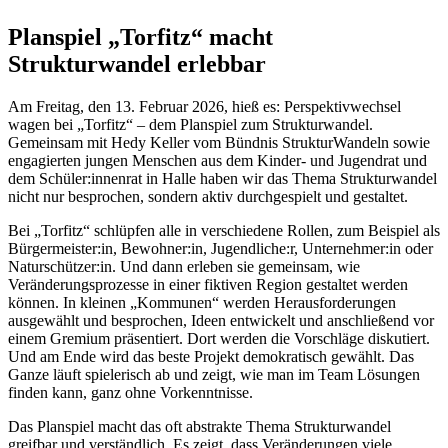
Planspiel „Torfitz“ macht
Strukturwandel erlebbar
Am Freitag, den 13. Februar 2026, hieß es: Perspektivwechsel
wagen bei „Torfitz“ – dem Planspiel zum Strukturwandel.
Gemeinsam mit Hedy Keller vom Bündnis StrukturWandeln sowie
engagierten jungen Menschen aus dem Kinder- und Jugendrat und
dem Schüler:innenrat in Halle haben wir das Thema Strukturwandel
nicht nur besprochen, sondern aktiv durchgespielt und gestaltet.
Bei „Torfitz“ schlüpfen alle in verschiedene Rollen, zum Beispiel als
Bürgermeister:in, Bewohner:in, Jugendliche:r, Unternehmer:in oder
Naturschützer:in. Und dann erleben sie gemeinsam, wie
Veränderungsprozesse in einer fiktiven Region gestaltet werden
können. In kleinen „Kommunen“ werden Herausforderungen
ausgewählt und besprochen, Ideen entwickelt und anschließend vor
einem Gremium präsentiert. Dort werden die Vorschläge diskutiert.
Und am Ende wird das beste Projekt demokratisch gewählt. Das
Ganze läuft spielerisch ab und zeigt, wie man im Team Lösungen
finden kann, ganz ohne Vorkenntnisse.
Das Planspiel macht das oft abstrakte Thema Strukturwandel
greifbar und verständlich. Es zeigt, dass Veränderungen viele