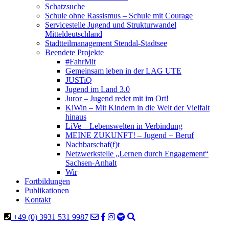
Schatzsuche
Schule ohne Rassismus – Schule mit Courage
Servicestelle Jugend und Strukturwandel
Mitteldeutschland
Stadtteilmanagement Stendal-Stadtsee
Beendete Projekte
#FahrMit
Gemeinsam leben in der LAG UTE
JUSTiQ
Jugend im Land 3.0
Juror – Jugend redet mit im Ort!
KiWin – Mit Kindern in die Welt der Vielfalt
hinaus
LiVe – Lebenswelten in Verbindung
MEINE ZUKUNFT! – Jugend + Beruf
Nachbarschaf(f)t
Netzwerkstelle „Lernen durch Engagement“
Sachsen-Anhalt
Wir
Fortbildungen
Publikationen
Kontakt
+49 (0) 3931 531 9987