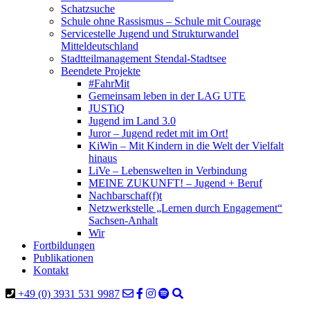
Schatzsuche
Schule ohne Rassismus – Schule mit Courage
Servicestelle Jugend und Strukturwandel
Mitteldeutschland
Stadtteilmanagement Stendal-Stadtsee
Beendete Projekte
#FahrMit
Gemeinsam leben in der LAG UTE
JUSTiQ
Jugend im Land 3.0
Juror – Jugend redet mit im Ort!
KiWin – Mit Kindern in die Welt der Vielfalt
hinaus
LiVe – Lebenswelten in Verbindung
MEINE ZUKUNFT! – Jugend + Beruf
Nachbarschaf(f)t
Netzwerkstelle „Lernen durch Engagement“
Sachsen-Anhalt
Wir
Fortbildungen
Publikationen
Kontakt
+49 (0) 3931 531 9987