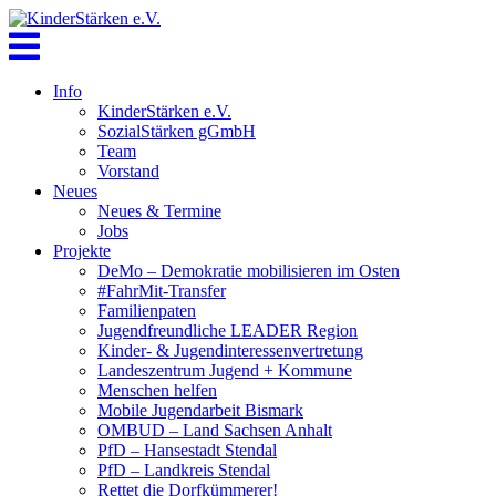
Skip
to
content
Info
KinderStärken e.V.
SozialStärken gGmbH
Team
Vorstand
Neues
Neues & Termine
Jobs
Projekte
DeMo – Demokratie mobilisieren im Osten
#FahrMit-Transfer
Familienpaten
Jugendfreundliche LEADER Region
Kinder- & Jugendinteressenvertretung
Landeszentrum Jugend + Kommune
Menschen helfen
Mobile Jugendarbeit Bismark
OMBUD – Land Sachsen Anhalt
PfD – Hansestadt Stendal
PfD – Landkreis Stendal
Rettet die Dorfkümmerer!