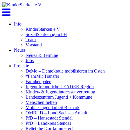
Skip
to
content
Info
KinderStärken e.V.
SozialStärken gGmbH
Team
Vorstand
Neues
Neues & Termine
Jobs
Projekte
DeMo – Demokratie mobilisieren im Osten
#FahrMit-Transfer
Familienpaten
Jugendfreundliche LEADER Region
Kinder- & Jugendinteressenvertretung
Landeszentrum Jugend + Kommune
Menschen helfen
Mobile Jugendarbeit Bismark
OMBUD – Land Sachsen Anhalt
PfD – Hansestadt Stendal
PfD – Landkreis Stendal
Rettet die Dorfkümmerer!