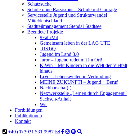
Schatzsuche
Schule ohne Rassismus – Schule mit Courage
Servicestelle Jugend und Strukturwandel
Mitteldeutschland
Stadtteilmanagement Stendal-Stadtsee
Beendete Projekte
#FahrMit
Gemeinsam leben in der LAG UTE
JUSTiQ
Jugend im Land 3.0
Juror – Jugend redet mit im Ort!
KiWin – Mit Kindern in die Welt der Vielfalt
hinaus
LiVe – Lebenswelten in Verbindung
MEINE ZUKUNFT! – Jugend + Beruf
Nachbarschaf(f)t
Netzwerkstelle „Lernen durch Engagement“
Sachsen-Anhalt
Wir
Fortbildungen
Publikationen
Kontakt
+49 (0) 3931 531 9987