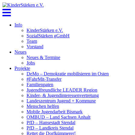
Skip
to
content
Info
KinderStärken e.V.
SozialStärken gGmbH
Team
Vorstand
Neues
Neues & Termine
Jobs
Projekte
DeMo – Demokratie mobilisieren im Osten
#FahrMit-Transfer
Familienpaten
Jugendfreundliche LEADER Region
Kinder- & Jugendinteressenvertretung
Landeszentrum Jugend + Kommune
Menschen helfen
Mobile Jugendarbeit Bismark
OMBUD – Land Sachsen Anhalt
PfD – Hansestadt Stendal
PfD – Landkreis Stendal
Rettet die Dorfkümmerer!