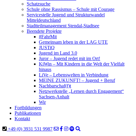
Schatzsuche
Schule ohne Rassismus – Schule mit Courage
Servicestelle Jugend und Strukturwandel
Mitteldeutschland
Stadtteilmanagement Stendal-Stadtsee
Beendete Projekte
#FahrMit
Gemeinsam leben in der LAG UTE
JUSTiQ
Jugend im Land 3.0
Juror – Jugend redet mit im Ort!
KiWin – Mit Kindern in die Welt der Vielfalt
hinaus
LiVe – Lebenswelten in Verbindung
MEINE ZUKUNFT! – Jugend + Beruf
Nachbarschaf(f)t
Netzwerkstelle „Lernen durch Engagement“
Sachsen-Anhalt
Wir
Fortbildungen
Publikationen
Kontakt
+49 (0) 3931 531 9987