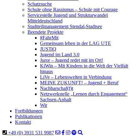
Schatzsuche
Schule ohne Rassismus – Schule mit Courage
Servicestelle Jugend und Strukturwandel
Mitteldeutschland
Stadtteilmanagement Stendal-Stadtsee
Beendete Projekte
#FahrMit
Gemeinsam leben in der LAG UTE
JUSTiQ
Jugend im Land 3.0
Juror – Jugend redet mit im Ort!
KiWin – Mit Kindern in die Welt der Vielfalt
hinaus
LiVe – Lebenswelten in Verbindung
MEINE ZUKUNFT! – Jugend + Beruf
Nachbarschaf(f)t
Netzwerkstelle „Lernen durch Engagement“
Sachsen-Anhalt
Wir
Fortbildungen
Publikationen
Kontakt
+49 (0) 3931 531 9987