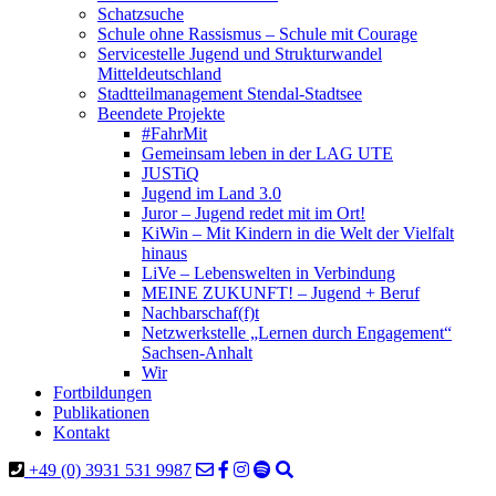
Schatzsuche
Schule ohne Rassismus – Schule mit Courage
Servicestelle Jugend und Strukturwandel
Mitteldeutschland
Stadtteilmanagement Stendal-Stadtsee
Beendete Projekte
#FahrMit
Gemeinsam leben in der LAG UTE
JUSTiQ
Jugend im Land 3.0
Juror – Jugend redet mit im Ort!
KiWin – Mit Kindern in die Welt der Vielfalt
hinaus
LiVe – Lebenswelten in Verbindung
MEINE ZUKUNFT! – Jugend + Beruf
Nachbarschaf(f)t
Netzwerkstelle „Lernen durch Engagement“
Sachsen-Anhalt
Wir
Fortbildungen
Publikationen
Kontakt
+49 (0) 3931 531 9987