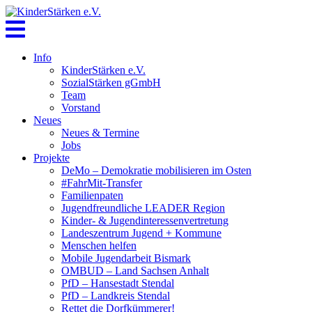
Skip
to
content
Info
KinderStärken e.V.
SozialStärken gGmbH
Team
Vorstand
Neues
Neues & Termine
Jobs
Projekte
DeMo – Demokratie mobilisieren im Osten
#FahrMit-Transfer
Familienpaten
Jugendfreundliche LEADER Region
Kinder- & Jugendinteressenvertretung
Landeszentrum Jugend + Kommune
Menschen helfen
Mobile Jugendarbeit Bismark
OMBUD – Land Sachsen Anhalt
PfD – Hansestadt Stendal
PfD – Landkreis Stendal
Rettet die Dorfkümmerer!