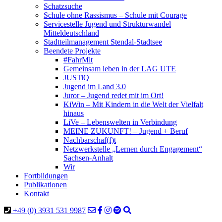
Schatzsuche
Schule ohne Rassismus – Schule mit Courage
Servicestelle Jugend und Strukturwandel
Mitteldeutschland
Stadtteilmanagement Stendal-Stadtsee
Beendete Projekte
#FahrMit
Gemeinsam leben in der LAG UTE
JUSTiQ
Jugend im Land 3.0
Juror – Jugend redet mit im Ort!
KiWin – Mit Kindern in die Welt der Vielfalt
hinaus
LiVe – Lebenswelten in Verbindung
MEINE ZUKUNFT! – Jugend + Beruf
Nachbarschaf(f)t
Netzwerkstelle „Lernen durch Engagement“
Sachsen-Anhalt
Wir
Fortbildungen
Publikationen
Kontakt
+49 (0) 3931 531 9987