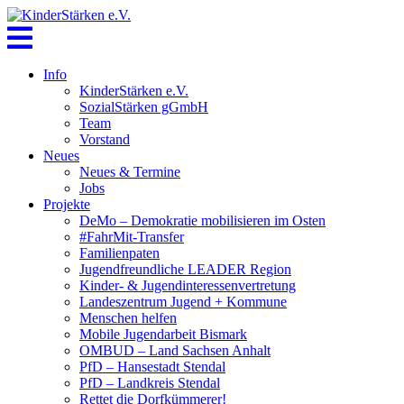
Skip
to
content
Info
KinderStärken e.V.
SozialStärken gGmbH
Team
Vorstand
Neues
Neues & Termine
Jobs
Projekte
DeMo – Demokratie mobilisieren im Osten
#FahrMit-Transfer
Familienpaten
Jugendfreundliche LEADER Region
Kinder- & Jugendinteressenvertretung
Landeszentrum Jugend + Kommune
Menschen helfen
Mobile Jugendarbeit Bismark
OMBUD – Land Sachsen Anhalt
PfD – Hansestadt Stendal
PfD – Landkreis Stendal
Rettet die Dorfkümmerer!