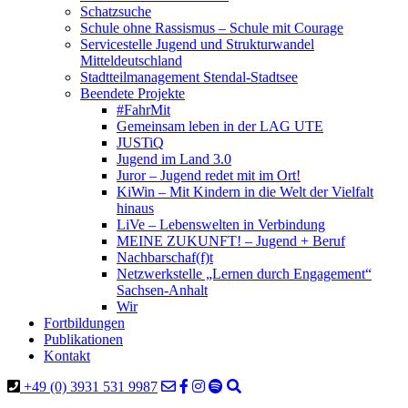
Schatzsuche
Schule ohne Rassismus – Schule mit Courage
Servicestelle Jugend und Strukturwandel
Mitteldeutschland
Stadtteilmanagement Stendal-Stadtsee
Beendete Projekte
#FahrMit
Gemeinsam leben in der LAG UTE
JUSTiQ
Jugend im Land 3.0
Juror – Jugend redet mit im Ort!
KiWin – Mit Kindern in die Welt der Vielfalt
hinaus
LiVe – Lebenswelten in Verbindung
MEINE ZUKUNFT! – Jugend + Beruf
Nachbarschaf(f)t
Netzwerkstelle „Lernen durch Engagement“
Sachsen-Anhalt
Wir
Fortbildungen
Publikationen
Kontakt
+49 (0) 3931 531 9987