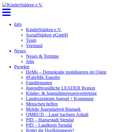
Skip
to
content
Info
KinderStärken e.V.
SozialStärken gGmbH
Team
Vorstand
Neues
Neues & Termine
Jobs
Projekte
DeMo – Demokratie mobilisieren im Osten
#FahrMit-Transfer
Familienpaten
Jugendfreundliche LEADER Region
Kinder- & Jugendinteressenvertretung
Landeszentrum Jugend + Kommune
Menschen helfen
Mobile Jugendarbeit Bismark
OMBUD – Land Sachsen Anhalt
PfD – Hansestadt Stendal
PfD – Landkreis Stendal
Rettet die Dorfkümmerer!