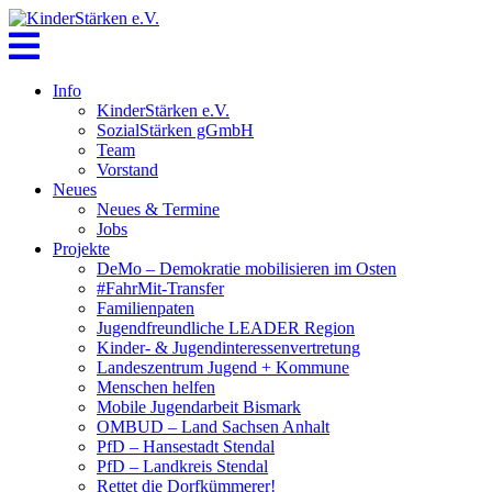
Skip
to
content
Info
KinderStärken e.V.
SozialStärken gGmbH
Team
Vorstand
Neues
Neues & Termine
Jobs
Projekte
DeMo – Demokratie mobilisieren im Osten
#FahrMit-Transfer
Familienpaten
Jugendfreundliche LEADER Region
Kinder- & Jugendinteressenvertretung
Landeszentrum Jugend + Kommune
Menschen helfen
Mobile Jugendarbeit Bismark
OMBUD – Land Sachsen Anhalt
PfD – Hansestadt Stendal
PfD – Landkreis Stendal
Rettet die Dorfkümmerer!