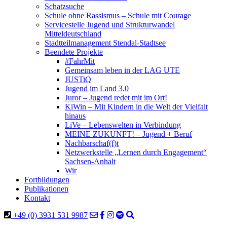
Schatzsuche
Schule ohne Rassismus – Schule mit Courage
Servicestelle Jugend und Strukturwandel
Mitteldeutschland
Stadtteilmanagement Stendal-Stadtsee
Beendete Projekte
#FahrMit
Gemeinsam leben in der LAG UTE
JUSTiQ
Jugend im Land 3.0
Juror – Jugend redet mit im Ort!
KiWin – Mit Kindern in die Welt der Vielfalt
hinaus
LiVe – Lebenswelten in Verbindung
MEINE ZUKUNFT! – Jugend + Beruf
Nachbarschaf(f)t
Netzwerkstelle „Lernen durch Engagement“
Sachsen-Anhalt
Wir
Fortbildungen
Publikationen
Kontakt
+49 (0) 3931 531 9987