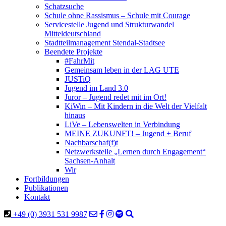
Schatzsuche
Schule ohne Rassismus – Schule mit Courage
Servicestelle Jugend und Strukturwandel
Mitteldeutschland
Stadtteilmanagement Stendal-Stadtsee
Beendete Projekte
#FahrMit
Gemeinsam leben in der LAG UTE
JUSTiQ
Jugend im Land 3.0
Juror – Jugend redet mit im Ort!
KiWin – Mit Kindern in die Welt der Vielfalt
hinaus
LiVe – Lebenswelten in Verbindung
MEINE ZUKUNFT! – Jugend + Beruf
Nachbarschaf(f)t
Netzwerkstelle „Lernen durch Engagement“
Sachsen-Anhalt
Wir
Fortbildungen
Publikationen
Kontakt
+49 (0) 3931 531 9987