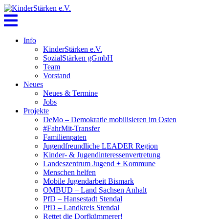
Skip
to
content
Info
KinderStärken e.V.
SozialStärken gGmbH
Team
Vorstand
Neues
Neues & Termine
Jobs
Projekte
DeMo – Demokratie mobilisieren im Osten
#FahrMit-Transfer
Familienpaten
Jugendfreundliche LEADER Region
Kinder- & Jugendinteressenvertretung
Landeszentrum Jugend + Kommune
Menschen helfen
Mobile Jugendarbeit Bismark
OMBUD – Land Sachsen Anhalt
PfD – Hansestadt Stendal
PfD – Landkreis Stendal
Rettet die Dorfkümmerer!