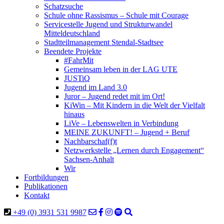
Schatzsuche
Schule ohne Rassismus – Schule mit Courage
Servicestelle Jugend und Strukturwandel
Mitteldeutschland
Stadtteilmanagement Stendal-Stadtsee
Beendete Projekte
#FahrMit
Gemeinsam leben in der LAG UTE
JUSTiQ
Jugend im Land 3.0
Juror – Jugend redet mit im Ort!
KiWin – Mit Kindern in die Welt der Vielfalt
hinaus
LiVe – Lebenswelten in Verbindung
MEINE ZUKUNFT! – Jugend + Beruf
Nachbarschaf(f)t
Netzwerkstelle „Lernen durch Engagement“
Sachsen-Anhalt
Wir
Fortbildungen
Publikationen
Kontakt
+49 (0) 3931 531 9987