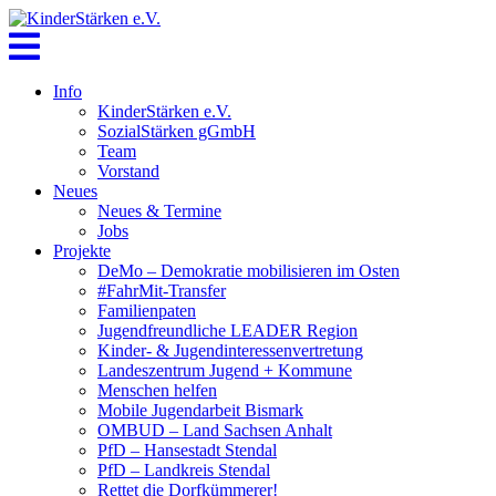
Skip
to
content
Info
KinderStärken e.V.
SozialStärken gGmbH
Team
Vorstand
Neues
Neues & Termine
Jobs
Projekte
DeMo – Demokratie mobilisieren im Osten
#FahrMit-Transfer
Familienpaten
Jugendfreundliche LEADER Region
Kinder- & Jugendinteressenvertretung
Landeszentrum Jugend + Kommune
Menschen helfen
Mobile Jugendarbeit Bismark
OMBUD – Land Sachsen Anhalt
PfD – Hansestadt Stendal
PfD – Landkreis Stendal
Rettet die Dorfkümmerer!