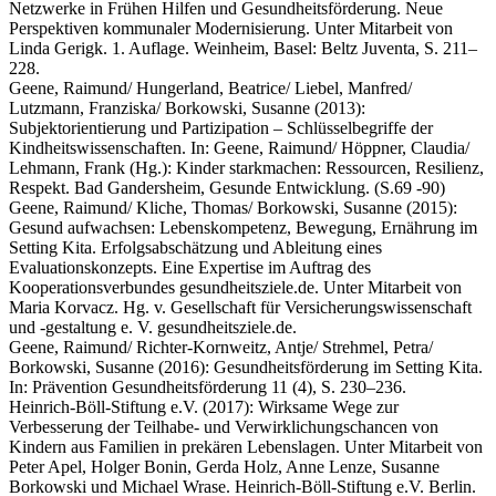
Netzwerke in Frühen Hilfen und Gesundheitsförderung. Neue
Perspektiven kommunaler Modernisierung. Unter Mitarbeit von
Linda Gerigk. 1. Auflage. Weinheim, Basel: Beltz Juventa, S. 211–
228.
Geene, Raimund/ Hungerland, Beatrice/ Liebel, Manfred/
Lutzmann, Franziska/ Borkowski, Susanne (2013):
Subjektorientierung und Partizipation – Schlüsselbegriffe der
Kindheitswissenschaften. In: Geene, Raimund/ Höppner, Claudia/
Lehmann, Frank (Hg.): Kinder starkmachen: Ressourcen, Resilienz,
Respekt. Bad Gandersheim, Gesunde Entwicklung. (S.69 -90)
Geene, Raimund/ Kliche, Thomas/ Borkowski, Susanne (2015):
Gesund aufwachsen: Lebenskompetenz, Bewegung, Ernährung im
Setting Kita. Erfolgsabschätzung und Ableitung eines
Evaluationskonzepts. Eine Expertise im Auftrag des
Kooperationsverbundes gesundheitsziele.de. Unter Mitarbeit von
Maria Korvacz. Hg. v. Gesellschaft für Versicherungswissenschaft
und -gestaltung e. V. gesundheitsziele.de.
Geene, Raimund/ Richter-Kornweitz, Antje/ Strehmel, Petra/
Borkowski, Susanne (2016): Gesundheitsförderung im Setting Kita.
In: Prävention Gesundheitsförderung 11 (4), S. 230–236.
Heinrich-Böll-Stiftung e.V. (2017): Wirksame Wege zur
Verbesserung der Teilhabe- und Verwirklichungschancen von
Kindern aus Familien in prekären Lebenslagen. Unter Mitarbeit von
Peter Apel, Holger Bonin, Gerda Holz, Anne Lenze, Susanne
Borkowski und Michael Wrase. Heinrich-Böll-Stiftung e.V. Berlin.