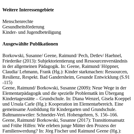
Weitere Interessengebiete
Menschenrechte
Gesundheitsförderung
Kinder- und Jugendbeteiligung
Ausgewählte Publikationen
Borkowski, Susanne/ Geene, Raimund/ Pech, Detlev/ Haehnel,
Friederike (2013): Subjektorientierung und Ressourcenverständnis
in der allgemeinen Pädagogik. In: Geene, Raimund/ Höppner,
Claudia/ Lehmann, Frank (Hg.): Kinder starkmachen: Ressourcen,
Resilienz, Respekt. Bad Gandersheim, Gesunde Entwicklung (S.91
-115)
Geene, Raimund/ Borkowski, Susanne (2009): Neue Wege in der
Elementarpädagogik und die spezielle Problematik im Übergang
Kindertagesstätte – Grundschule. In: Diana Wenzel, Gisela Koeppel
und Ursula Carle (Hg.): Kooperation im Elementarbereich. Eine
gemeinsame Ausbildung für Kindergarten und Grundschule.
Baltmannsweiler: Schneider-Verl. Hohengehren, S. 156–166.
Geene, Raimund/ Borkowski, Susanne (2017): Transitionsansatz
und Frühe Hilfen: Wie erleben junge Mütter den Prozess der
Familienwerdung? In: Jörg Fischer und Raimund Geene (Hg.):