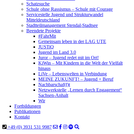
Schatzsuche
Schule ohne Rassismus – Schule mit Courage
Servicestelle Jugend und Strukturwandel
Mitteldeutschland
Stadtteilmanagement Stendal-Stadtsee
Beendete Projekte
#FahrMit
Gemeinsam leben in der LAG UTE
JUSTiQ
Jugend im Land 3.0
Juror – Jugend redet mit im Ort!
KiWin – Mit Kindern in die Welt der Vielfalt
hinaus
LiVe – Lebenswelten in Verbindung
MEINE ZUKUNFT! – Jugend + Beruf
Nachbarschaf(f)t
Netzwerkstelle „Lernen durch Engagement“
Sachsen-Anhalt
Wir
Fortbildungen
Publikationen
Kontakt
+49 (0) 3931 531 9987