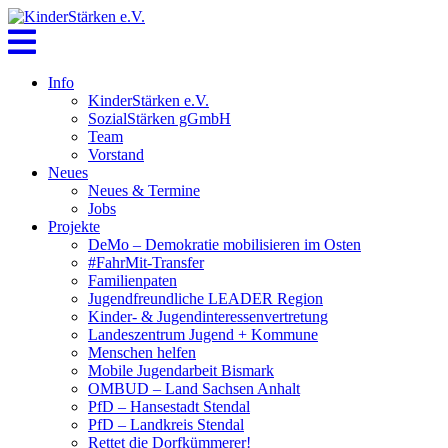
Skip
to
content
Info
KinderStärken e.V.
SozialStärken gGmbH
Team
Vorstand
Neues
Neues & Termine
Jobs
Projekte
DeMo – Demokratie mobilisieren im Osten
#FahrMit-Transfer
Familienpaten
Jugendfreundliche LEADER Region
Kinder- & Jugendinteressenvertretung
Landeszentrum Jugend + Kommune
Menschen helfen
Mobile Jugendarbeit Bismark
OMBUD – Land Sachsen Anhalt
PfD – Hansestadt Stendal
PfD – Landkreis Stendal
Rettet die Dorfkümmerer!