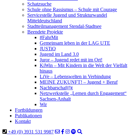
Schatzsuche
Schule ohne Rassismus – Schule mit Courage
Servicestelle Jugend und Strukturwandel
Mitteldeutschland
Stadtteilmanagement Stendal-Stadtsee
Beendete Projekte
#FahrMit
Gemeinsam leben in der LAG UTE
JUSTiQ
Jugend im Land 3.0
Juror – Jugend redet mit im Ort!
KiWin – Mit Kindern in die Welt der Vielfalt
hinaus
LiVe – Lebenswelten in Verbindung
MEINE ZUKUNFT! – Jugend + Beruf
Nachbarschaf(f)t
Netzwerkstelle „Lernen durch Engagement“
Sachsen-Anhalt
Wir
Fortbildungen
Publikationen
Kontakt
+49 (0) 3931 531 9987