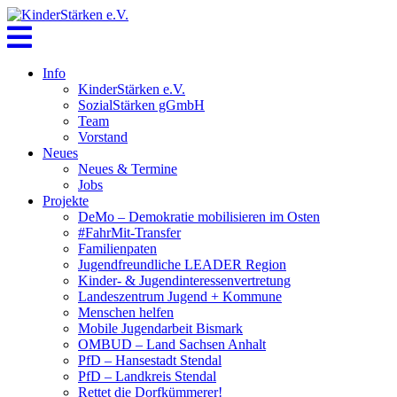
Skip
to
content
Info
KinderStärken e.V.
SozialStärken gGmbH
Team
Vorstand
Neues
Neues & Termine
Jobs
Projekte
DeMo – Demokratie mobilisieren im Osten
#FahrMit-Transfer
Familienpaten
Jugendfreundliche LEADER Region
Kinder- & Jugendinteressenvertretung
Landeszentrum Jugend + Kommune
Menschen helfen
Mobile Jugendarbeit Bismark
OMBUD – Land Sachsen Anhalt
PfD – Hansestadt Stendal
PfD – Landkreis Stendal
Rettet die Dorfkümmerer!