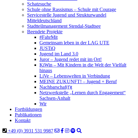
Schatzsuche
Schule ohne Rassismus – Schule mit Courage
Servicestelle Jugend und Strukturwandel
Mitteldeutschland
Stadtteilmanagement Stendal-Stadtsee
Beendete Projekte
#FahrMit
Gemeinsam leben in der LAG UTE
JUSTiQ
Jugend im Land 3.0
Juror – Jugend redet mit im Ort!
KiWin – Mit Kindern in die Welt der Vielfalt
hinaus
LiVe – Lebenswelten in Verbindung
MEINE ZUKUNFT! – Jugend + Beruf
Nachbarschaf(f)t
Netzwerkstelle „Lernen durch Engagement“
Sachsen-Anhalt
Wir
Fortbildungen
Publikationen
Kontakt
+49 (0) 3931 531 9987