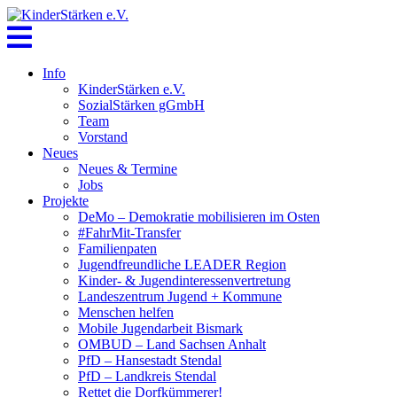
Skip
to
content
Info
KinderStärken e.V.
SozialStärken gGmbH
Team
Vorstand
Neues
Neues & Termine
Jobs
Projekte
DeMo – Demokratie mobilisieren im Osten
#FahrMit-Transfer
Familienpaten
Jugendfreundliche LEADER Region
Kinder- & Jugendinteressenvertretung
Landeszentrum Jugend + Kommune
Menschen helfen
Mobile Jugendarbeit Bismark
OMBUD – Land Sachsen Anhalt
PfD – Hansestadt Stendal
PfD – Landkreis Stendal
Rettet die Dorfkümmerer!