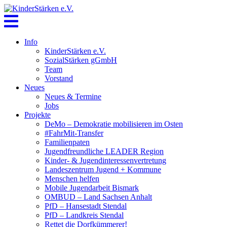
Skip
to
content
Info
KinderStärken e.V.
SozialStärken gGmbH
Team
Vorstand
Neues
Neues & Termine
Jobs
Projekte
DeMo – Demokratie mobilisieren im Osten
#FahrMit-Transfer
Familienpaten
Jugendfreundliche LEADER Region
Kinder- & Jugendinteressenvertretung
Landeszentrum Jugend + Kommune
Menschen helfen
Mobile Jugendarbeit Bismark
OMBUD – Land Sachsen Anhalt
PfD – Hansestadt Stendal
PfD – Landkreis Stendal
Rettet die Dorfkümmerer!