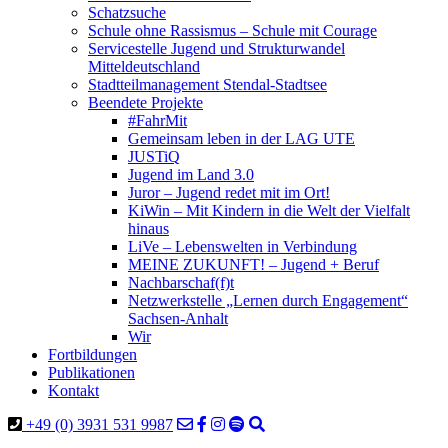
Schatzsuche
Schule ohne Rassismus – Schule mit Courage
Servicestelle Jugend und Strukturwandel
Mitteldeutschland
Stadtteilmanagement Stendal-Stadtsee
Beendete Projekte
#FahrMit
Gemeinsam leben in der LAG UTE
JUSTiQ
Jugend im Land 3.0
Juror – Jugend redet mit im Ort!
KiWin – Mit Kindern in die Welt der Vielfalt
hinaus
LiVe – Lebenswelten in Verbindung
MEINE ZUKUNFT! – Jugend + Beruf
Nachbarschaf(f)t
Netzwerkstelle „Lernen durch Engagement“
Sachsen-Anhalt
Wir
Fortbildungen
Publikationen
Kontakt
+49 (0) 3931 531 9987