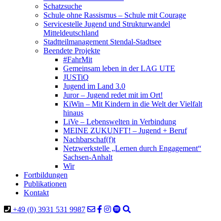
Schatzsuche
Schule ohne Rassismus – Schule mit Courage
Servicestelle Jugend und Strukturwandel
Mitteldeutschland
Stadtteilmanagement Stendal-Stadtsee
Beendete Projekte
#FahrMit
Gemeinsam leben in der LAG UTE
JUSTiQ
Jugend im Land 3.0
Juror – Jugend redet mit im Ort!
KiWin – Mit Kindern in die Welt der Vielfalt
hinaus
LiVe – Lebenswelten in Verbindung
MEINE ZUKUNFT! – Jugend + Beruf
Nachbarschaf(f)t
Netzwerkstelle „Lernen durch Engagement“
Sachsen-Anhalt
Wir
Fortbildungen
Publikationen
Kontakt
+49 (0) 3931 531 9987