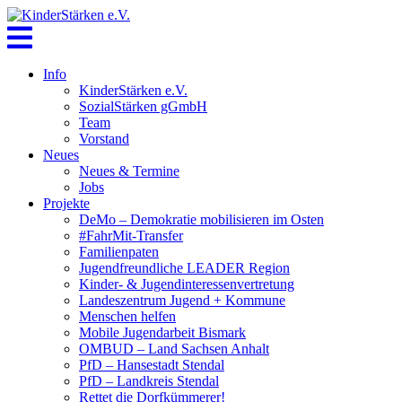
Skip
to
content
Info
KinderStärken e.V.
SozialStärken gGmbH
Team
Vorstand
Neues
Neues & Termine
Jobs
Projekte
DeMo – Demokratie mobilisieren im Osten
#FahrMit-Transfer
Familienpaten
Jugendfreundliche LEADER Region
Kinder- & Jugendinteressenvertretung
Landeszentrum Jugend + Kommune
Menschen helfen
Mobile Jugendarbeit Bismark
OMBUD – Land Sachsen Anhalt
PfD – Hansestadt Stendal
PfD – Landkreis Stendal
Rettet die Dorfkümmerer!