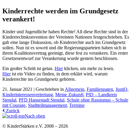
Kinderrechte werden im Grundgesetz
verankert!
Kinder und Jugendliche haben Rechte! All diese Rechte sind in der
Kinderrechtskonvention der Vereinten Nationen festgeschrieben. Es
gab eine lange Diskussion, ob Kinderrechte auch ins Grundgesetz
sollen. Nun ist es soweit und die Regierungsparteien haben sich in
ihrem Koalitionsvertrag geeinigt, diese fest zu verankern. Ein erster
Gesetzesentwurf zur Verankerung wurde gestern beschlossen.
Ein großer Schritt ist getan.
Hier
klicken, um mehr zu lesen.
Hier
ist ein Video zu finden, in dem erklärt wird, warum
Kinderrechte ins Grundgesetz gehören.
21. Januar 2021 |
Geschrieben in
Allgemein
,
Familienpaten
,
JustiQ
,
Kinderinteressenvertretung
,
Meine Zukunft
,
PfD – Landkreis
Stendal
,
PFD Hansestadt Stendal
,
Schule ohne Rassismus – Schule
mit Courage
,
Stadtteilmanagement
,
Termine
Zurück
Nach oben
© KinderStärken e.V. 2008 – 2026