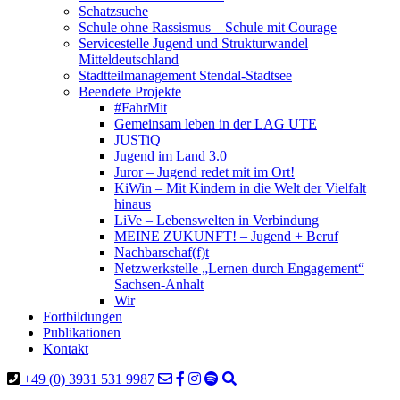
Schatzsuche
Schule ohne Rassismus – Schule mit Courage
Servicestelle Jugend und Strukturwandel
Mitteldeutschland
Stadtteilmanagement Stendal-Stadtsee
Beendete Projekte
#FahrMit
Gemeinsam leben in der LAG UTE
JUSTiQ
Jugend im Land 3.0
Juror – Jugend redet mit im Ort!
KiWin – Mit Kindern in die Welt der Vielfalt
hinaus
LiVe – Lebenswelten in Verbindung
MEINE ZUKUNFT! – Jugend + Beruf
Nachbarschaf(f)t
Netzwerkstelle „Lernen durch Engagement“
Sachsen-Anhalt
Wir
Fortbildungen
Publikationen
Kontakt
+49 (0) 3931 531 9987