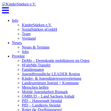
Skip
to
content
Info
KinderStärken e.V.
SozialStärken gGmbH
Team
Vorstand
Neues
Neues & Termine
Jobs
Projekte
DeMo – Demokratie mobilisieren im Osten
#FahrMit-Transfer
Familienpaten
Jugendfreundliche LEADER Region
Kinder- & Jugendinteressenvertretung
Landeszentrum Jugend + Kommune
Menschen helfen
Mobile Jugendarbeit Bismark
OMBUD – Land Sachsen Anhalt
PfD – Hansestadt Stendal
PfD – Landkreis Stendal
Rettet die Dorfkümmerer!