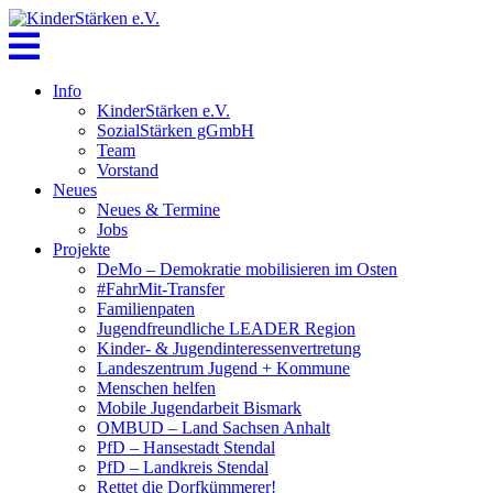
Skip
to
content
Info
KinderStärken e.V.
SozialStärken gGmbH
Team
Vorstand
Neues
Neues & Termine
Jobs
Projekte
DeMo – Demokratie mobilisieren im Osten
#FahrMit-Transfer
Familienpaten
Jugendfreundliche LEADER Region
Kinder- & Jugendinteressenvertretung
Landeszentrum Jugend + Kommune
Menschen helfen
Mobile Jugendarbeit Bismark
OMBUD – Land Sachsen Anhalt
PfD – Hansestadt Stendal
PfD – Landkreis Stendal
Rettet die Dorfkümmerer!