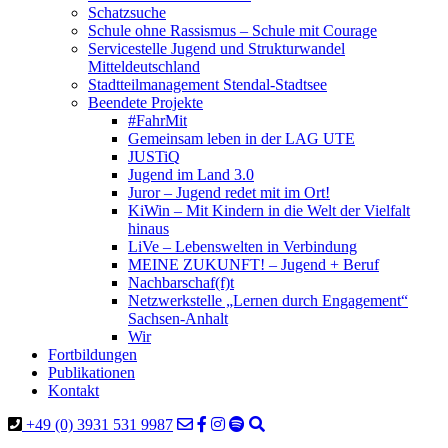
Schatzsuche
Schule ohne Rassismus – Schule mit Courage
Servicestelle Jugend und Strukturwandel
Mitteldeutschland
Stadtteilmanagement Stendal-Stadtsee
Beendete Projekte
#FahrMit
Gemeinsam leben in der LAG UTE
JUSTiQ
Jugend im Land 3.0
Juror – Jugend redet mit im Ort!
KiWin – Mit Kindern in die Welt der Vielfalt
hinaus
LiVe – Lebenswelten in Verbindung
MEINE ZUKUNFT! – Jugend + Beruf
Nachbarschaf(f)t
Netzwerkstelle „Lernen durch Engagement“
Sachsen-Anhalt
Wir
Fortbildungen
Publikationen
Kontakt
+49 (0) 3931 531 9987