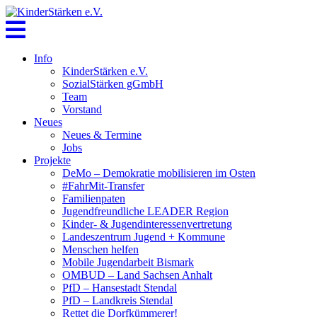
Skip
to
content
Info
KinderStärken e.V.
SozialStärken gGmbH
Team
Vorstand
Neues
Neues & Termine
Jobs
Projekte
DeMo – Demokratie mobilisieren im Osten
#FahrMit-Transfer
Familienpaten
Jugendfreundliche LEADER Region
Kinder- & Jugendinteressenvertretung
Landeszentrum Jugend + Kommune
Menschen helfen
Mobile Jugendarbeit Bismark
OMBUD – Land Sachsen Anhalt
PfD – Hansestadt Stendal
PfD – Landkreis Stendal
Rettet die Dorfkümmerer!