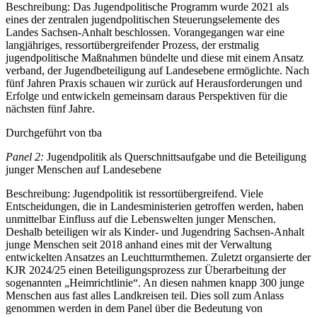
Beschreibung: Das Jugendpolitische Programm wurde 2021 als
eines der zentralen jugendpolitischen Steuerungselemente des
Landes Sachsen-Anhalt beschlossen. Vorangegangen war eine
langjähriges, ressortübergreifender Prozess, der erstmalig
jugendpolitische Maßnahmen bündelte und diese mit einem Ansatz
verband, der Jugendbeteiligung auf Landesebene ermöglichte. Nach
fünf Jahren Praxis schauen wir zurück auf Herausforderungen und
Erfolge und entwickeln gemeinsam daraus Perspektiven für die
nächsten fünf Jahre.
Durchgeführt von tba
Panel 2:
Jugendpolitik als Querschnittsaufgabe und die Beteiligung
junger Menschen auf Landesebene
Beschreibung: Jugendpolitik ist ressortübergreifend. Viele
Entscheidungen, die in Landesministerien getroffen werden, haben
unmittelbar Einfluss auf die Lebenswelten junger Menschen.
Deshalb beteiligen wir als Kinder- und Jugendring Sachsen-Anhalt
junge Menschen seit 2018 anhand eines mit der Verwaltung
entwickelten Ansatzes an Leuchtturmthemen. Zuletzt organsierte der
KJR 2024/25 einen Beteiligungsprozess zur Überarbeitung der
sogenannten „Heimrichtlinie“. An diesen nahmen knapp 300 junge
Menschen aus fast alles Landkreisen teil. Dies soll zum Anlass
genommen werden in dem Panel über die Bedeutung von