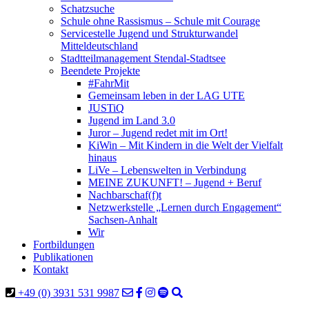
Schatzsuche
Schule ohne Rassismus – Schule mit Courage
Servicestelle Jugend und Strukturwandel
Mitteldeutschland
Stadtteilmanagement Stendal-Stadtsee
Beendete Projekte
#FahrMit
Gemeinsam leben in der LAG UTE
JUSTiQ
Jugend im Land 3.0
Juror – Jugend redet mit im Ort!
KiWin – Mit Kindern in die Welt der Vielfalt
hinaus
LiVe – Lebenswelten in Verbindung
MEINE ZUKUNFT! – Jugend + Beruf
Nachbarschaf(f)t
Netzwerkstelle „Lernen durch Engagement“
Sachsen-Anhalt
Wir
Fortbildungen
Publikationen
Kontakt
+49 (0) 3931 531 9987