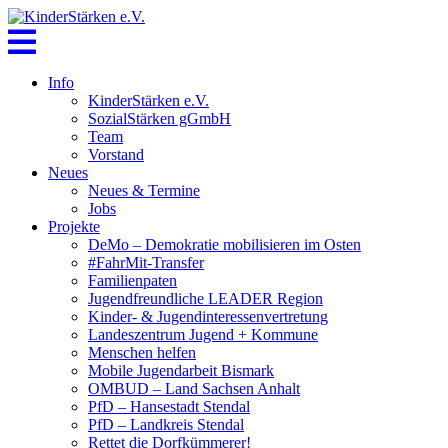
Skip
to
content
Info
KinderStärken e.V.
SozialStärken gGmbH
Team
Vorstand
Neues
Neues & Termine
Jobs
Projekte
DeMo – Demokratie mobilisieren im Osten
#FahrMit-Transfer
Familienpaten
Jugendfreundliche LEADER Region
Kinder- & Jugendinteressenvertretung
Landeszentrum Jugend + Kommune
Menschen helfen
Mobile Jugendarbeit Bismark
OMBUD – Land Sachsen Anhalt
PfD – Hansestadt Stendal
PfD – Landkreis Stendal
Rettet die Dorfkümmerer!