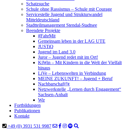
Schatzsuche
Schule ohne Rassismus – Schule mit Courage
Servicestelle Jugend und Strukturwandel
Mitteldeutschland
Stadtteilmanagement Stendal-Stadtsee
Beendete Projekte
#FahrMit
Gemeinsam leben in der LAG UTE
JUSTiQ
Jugend im Land 3.0
Juror – Jugend redet mit im Ort!
KiWin – Mit Kindern in die Welt der Vielfalt
hinaus
LiVe – Lebenswelten in Verbindung
MEINE ZUKUNFT! – Jugend + Beruf
Nachbarschaf(f)t
Netzwerkstelle „Lernen durch Engagement“
Sachsen-Anhalt
Wir
Fortbildungen
Publikationen
Kontakt
+49 (0) 3931 531 9987