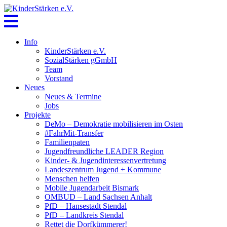
Skip
to
content
Info
KinderStärken e.V.
SozialStärken gGmbH
Team
Vorstand
Neues
Neues & Termine
Jobs
Projekte
DeMo – Demokratie mobilisieren im Osten
#FahrMit-Transfer
Familienpaten
Jugendfreundliche LEADER Region
Kinder- & Jugendinteressenvertretung
Landeszentrum Jugend + Kommune
Menschen helfen
Mobile Jugendarbeit Bismark
OMBUD – Land Sachsen Anhalt
PfD – Hansestadt Stendal
PfD – Landkreis Stendal
Rettet die Dorfkümmerer!