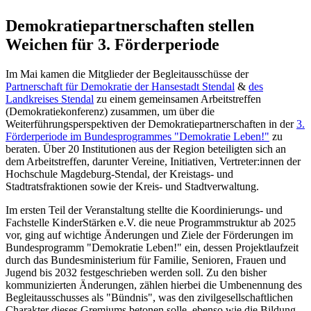
Demokratiepartnerschaften stellen
Weichen für 3. Förderperiode
Im Mai kamen die Mitglieder der Begleitausschüsse der
Partnerschaft für Demokratie der Hansestadt Stendal
&
des
Landkreises Stendal
zu einem gemeinsamen Arbeitstreffen
(Demokratiekonferenz) zusammen, um über die
Weiterführungsperspektiven der Demokratiepartnerschaften in der
3.
Förderperiode im Bundesprogrammes "Demokratie Leben!"
zu
beraten. Über 20 Institutionen aus der Region beteiligten sich an
dem Arbeitstreffen, darunter Vereine, Initiativen, Vertreter:innen der
Hochschule Magdeburg-Stendal, der Kreistags- und
Stadtratsfraktionen sowie der Kreis- und Stadtverwaltung.
Im ersten Teil der Veranstaltung stellte die Koordinierungs- und
Fachstelle KinderStärken e.V. die neue Programmstruktur ab 2025
vor, ging auf wichtige Änderungen und Ziele der Förderungen im
Bundesprogramm "Demokratie Leben!" ein, dessen Projektlaufzeit
durch das Bundesministerium für Familie, Senioren, Frauen und
Jugend bis 2032 festgeschrieben werden soll. Zu den bisher
kommunizierten Änderungen, zählen hierbei die Umbenennung des
Begleitausschusses als "Bündnis", was den zivilgesellschaftlichen
Charakter dieses Gremiums betonen solle, ebenso wie die Bildung