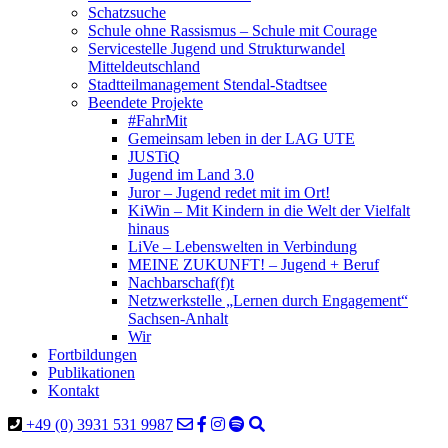
Schatzsuche
Schule ohne Rassismus – Schule mit Courage
Servicestelle Jugend und Strukturwandel
Mitteldeutschland
Stadtteilmanagement Stendal-Stadtsee
Beendete Projekte
#FahrMit
Gemeinsam leben in der LAG UTE
JUSTiQ
Jugend im Land 3.0
Juror – Jugend redet mit im Ort!
KiWin – Mit Kindern in die Welt der Vielfalt
hinaus
LiVe – Lebenswelten in Verbindung
MEINE ZUKUNFT! – Jugend + Beruf
Nachbarschaf(f)t
Netzwerkstelle „Lernen durch Engagement“
Sachsen-Anhalt
Wir
Fortbildungen
Publikationen
Kontakt
+49 (0) 3931 531 9987